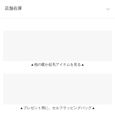
レビュー：10件
肩幅
60
◆MODEL(166cm:カーキ着)
店舗在庫
※キャンセル/変更不可
★★★★★
★★★★★
5
身幅
64
カラー：ブラック
購入日：2019/12/13
※表示されている情報は、8/08 16:14 時点のものになります。
※在庫ありの表示でも売り切れ等の場合がございますので、詳し
袖幅
24
黒とグレージュを色違いで購入。152センチの私ですが、カジュ
くはご利用店舗にお問い合わせください。
アル綺麗目にコーデも出来るし、 凄く暖かいコートです。普段着
袖丈
48
にかなり愛用
兵庫県
三宮店
裾幅
66
店舗在庫
まみみー |
身長：
151cm
~
155cm
| 体重：
41kg
~
45kg
| 足のサイズ：
23.0cm
~
23.5cm
袖口幅
11〜18
▲他の暖か起毛アイテムを見る▲
姫路店
★★★★★
★★★★★
5
店舗在庫
重さ（g）
920
カラー：ブラック
購入日：2019/12/25
身長別サイズガイド
サイズ規格・採寸について
これは全色買いました♡♡♡本当にオススメ！！ 最初に２色買っ
て良くて、さらにクリスマスセールで激安になってて買う予定な
※生産時期の違いによる色や素材に関して、多少の個体差が生じ
かったのに、さらに２色買ってしまいました。コートはゆったり
ている場合がございます。予めご了承ください。
してるので体型カバーもしてくれるし、中のモコモコが手触りよ
▲プレゼント用に。セルフラッピングバッグ▲
※上記寸法は、生産時に指示した寸法に従い掲載しております。
くて軽いので着やすいです！！！！ 色々クリスマスセールで買っ