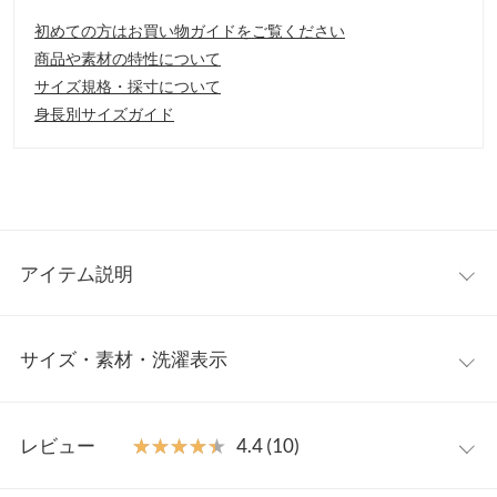
初めての方はお買い物ガイドをご覧ください
商品や素材の特性について
サイズ規格・採寸について
身長別サイズガイド
アイテム説明
裏ボアが暖かく、シーズンムードを盛り上げます。ミリタリーな
サイズ・素材・洗濯表示
雰囲気は忠実に再現しながら、ヒップまですっぽりと包み込んで
くれる着丈とシルエットが女性らしさも引き立てます。
【素材・サイズ感】
ワンサイズ
ほのかに光沢感のある表地と柔らかで肌あたりのいい裏ボアの快
レビュー
★★★★★
★★★★★
4.4 (10)
適な着心地。薄めに入った中綿が暖かく、着ぶくれしにくいのも
着丈
102
嬉しいポイント。