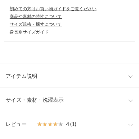
初めての方はお買い物ガイドをご覧ください
商品や素材の特性について
サイズ規格・採寸について
身長別サイズガイド
アイテム説明
アンクルを出して抜け感をプラス。斜めにカッティングされた裾
サイズ・素材・洗濯表示
ラインが印象的なスラックスパンツが登場。細身のシルエットで
きれいめスタイルが決まります。
【素材・サイズ感】
S
M
さらっとライトな肌触りの素材を使用。足首の見える女性らしい
レビュー
★★★★★
★★★★★
4 (1)
丈感です。前開きファスナーとバックゴム仕様で着脱もスムー
前股上
27
27
ズ。ポケット付きなのも嬉しいポイントです。