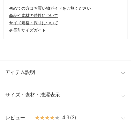
初めての方はお買い物ガイドをご覧ください
商品や素材の特性について
サイズ規格・採寸について
身長別サイズガイド
アイテム説明
内側に筒周りからつま先までぎっしり入ったファーを施し、美脚
サイズ・素材・洗濯表示
と防寒が叶う一足。太めのヒールが安定感抜群で歩きやすく、つ
ま先はほんのり丸みのあるアーモンドトゥで、綺麗めにもカジュ
アルにもマッチします。
S
M
L
LL
【素材・サイズ感】
レビュー
★★★★★
★★★★★
4.3 (3)
S～LLの4サイズ展開。
筒丈
11.5
11.6
11.7
11.8
※キャンセル/変更不可