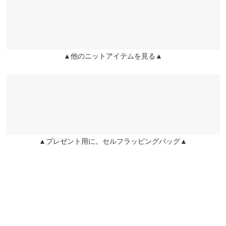
※上記寸法は、生産時に指示した寸法に従い掲載しております。
生産時期の違いによる製造時の個体差が多少生じている場合がご
★★★★★
★★★★★
4
ざいます。また、商品についたメーカータグの数値とは異なる場
カラー：ダークネイビー
購入日：2020/10/30
合がございます。予めご了承ください。
とても、暖かいです！
▲他のニットアイテムを見る▲
まりまりこ |
身長：
151cm
~
155cm
| 体重：
46kg
~
50kg
| 足のサイズ：
22.0cm
~
22.5cm
素材
★★★★★
★★★★★
4
（表地）アクリル100% （裏地）ポリエステル100%
商品詳細
カラー：ベージュ
購入日：2019/11/08
伸縮性：あり 淡色透け：裏地部分なし 濃色透け：裏地部分な
透けないのと、吐き心地も良かったです。 ポケットが欲しくなり
▲プレゼント用に。セルフラッピングバッグ▲
し 裏地：あり
ました。
lettuce3283 |
身長：
161cm
~
165cm
| 体重：
51kg
~
55kg
| 足のサイズ：
24.0cm
~
24.5cm
洗濯表示
★★★★★
★★★★★
3
カラー：ブラウン
購入日：2019/11/07
洗濯表示について