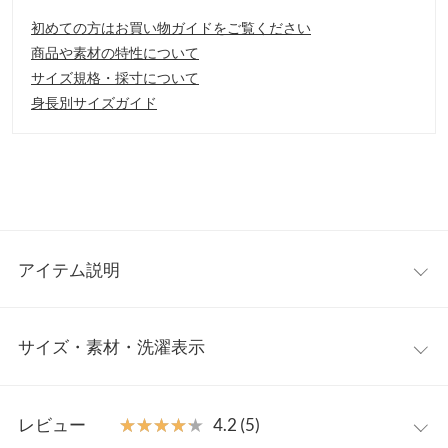
初めての方はお買い物ガイドをご覧ください
商品や素材の特性について
サイズ規格・採寸について
身長別サイズガイド
アイテム説明
サイドに施した表情豊かなケーブル編みが目を惹くニットワイド
サイズ・素材・洗濯表示
パンツ。足のラインが響きにくい落ち感あるワイドのシルエット
が大人っぽい抜け感を与えてくれます。着回し力抜群で1枚は持
っておきたいリラックスボトム。
ワンサイズ
【素材・サイズ感】
レビュー
★★★★★
★★★★★
4.2 (5)
ほのかに起毛感のあるニット。ウエストゴムで着脱もしやすく、