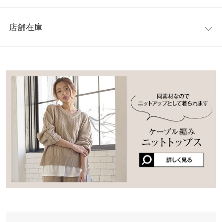
【A】前股上
35
ほどよい伸縮性で履き心地にもこだわりました。裏地付きで足さ
レビュー：5件
ばきもスムーズに。シンプルなデザインなので様々なトップスと
【A】ウエスト幅
33〜48
店舗在庫
合わせやすく、C3852ネックバルーン袖ケーブルニットトップス
★★★★★
★★★★★
5
【A】ヒップ幅
45
とセットでも着用出来ます。
カラー：ダークネイビー
購入日：2021/01/29
※表示されている情報は、8/07 19:57 時点のものになります。
◆MODEL(163cm:ベージュ着)
※在庫ありの表示でも売り切れ等の場合がございますので、詳し
【A】股下
61
少し大きいですが、それがまた良い感じの大きさなんです。 履き
※キャンセル/変更不可
くはご利用店舗にお問い合わせください。
心地も気持ちよくて楽で最高です。
【A】ワタリ幅
29
bya |
身長：
~
| 体重：
~
| 足のサイズ：
~
兵庫県
三宮店
【A】裾幅
28
店舗在庫
★★★★★
★★★★★
5
【B】股下
12
カラー：ベージュ
購入日：2019/11/08
姫路店
店舗在庫
身長別サイズガイド
サイズ規格・採寸について
シークレットセールでセットアップで購入しました。セーターの
み欲しかったですが、せっかくなのでパンツもという感じでした
【A】本体【B】裏地
が、とても良いです。履きやすくスラッと見えて暖かい！単品で
もかなり使えます。
※生産時期の違いによる色や素材に関して、多少の個体差が生じ
lettuce843 |
身長：
166cm
~
170cm
| 体重：
46kg
~
50kg
| 足のサイズ：
ている場合がございます。予めご了承ください。
24.0cm
~
24.5cm