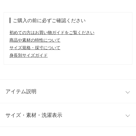
ご購入の前に必ずご確認ください
初めての方はお買い物ガイドをご覧ください
商品や素材の特性について
サイズ規格・採寸について
身長別サイズガイド
アイテム説明
大人気のコラボニットがバージョンアップして登場。ベーシック
サイズ・素材・洗濯表示
アイテムながら、ディテールにこだわりのつまった一枚です。
【素材・サイズ感】
チクチク感の少ない肌触りのいい素材を使用。肌寒い時期から本
ハイネック
ボートネック