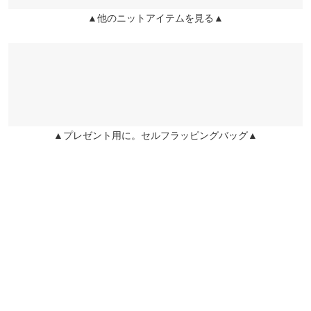
ている場合がございます。予めご了承ください。
▲他のニットアイテムを見る▲
※上記寸法は、生産時に指示した寸法に従い掲載しております。
★★★★★
★★★★★
5
生産時期の違いによる製造時の個体差が多少生じている場合がご
カラー：パウダーピンク
サイズ：ハイネック
購入日：2020/12/13
ざいます。また、商品についたメーカータグの数値とは異なる場
昨冬にホワイトを購入してよかったので とってもきれいなシルエ
合がございます。予めご了承ください。
ットでスーツ系パンツに映えます しっかりあたたかくよいです
lettuce3370 |
身長：
161cm
~
165cm
| 体重：
46kg
~
50kg
| 足のサイズ：
23.0cm
~
23.5cm
▲プレゼント用に。セルフラッピングバッグ▲
素材
★★★★★
★★★★★
5
(グレー以外)アクリル100％ / (グレー)アクリル70％ ポリエステ
ル30％
カラー：パウダーピンク
サイズ：ハイネック
購入日：2020/12/05
商品詳細
ハイネックを購入しましたが首回りがキツくなく着やすいです 肌
伸縮性：あり 淡色透け：一部あり 濃色透け：一部あり 裏
触りもチクチクしないし温かいので購入して良かったです
地：なし
ままさん |
身長：
151cm
~
155cm
| 体重：
41kg
~
45kg
| 足のサイズ：
22.0cm
原産国
~
22.5cm
中国
★★★★★
★★★★★
5
カラー：パープル
サイズ：ハイネック
購入日：2020/08/06