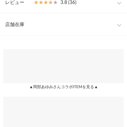
格的な冬まで、長い期間で活躍できるハイゲージニットです。
レビュー
★★★★★
★★★★★
3.8 (36)
※キャンセル/変更不可 ※生産工程上、お届け時に臭いが付着し
着丈（前）
57
57
ている場合がございます。臭いが気になる場合は、ご着用前に単
レビュー：36件
独洗いしていただき、天日干しをお願いいたします。
着丈（後）
65
65
店舗在庫
★★★★★
★★★★★
5
身幅
56
56
カラー：パープル
サイズ：ボートネック
購入日：2022/03/08
※表示されている情報は、8/08 06:44 時点のものになります。
※在庫ありの表示でも売り切れ等の場合がございますので、詳し
肩幅
56
56
鮮やかな色合いで、春先にも着用できるニットです！ 上着なしで
くはご利用店舗にお問い合わせください。
これからの季節もまだまだ着用できそうなので嬉しいです！
裾幅
45
45
PINKEY |
身長：
161cm
~
165cm
| 体重：
51kg
~
55kg
| 足のサイズ：
23.0cm
兵庫県
三宮店
~
23.5cm
袖丈
50
50
店舗在庫
★★★★★
★★★★★
5
袖幅
19
19
▲岡部あゆみさんコラボITEMを見る▲
姫路店
店舗在庫
カラー：パウダーピンク
サイズ：ハイネック
購入日：2020/12/14
袖口幅
11
11
さすがあゆみさんコラボ！！シルエットも色も可愛いです！！袖
身長別サイズガイド
サイズ規格・採寸について
の折り返しお気に入り。
lettuce5295 |
身長：
156cm
~
160cm
| 体重：
46kg
~
50kg
| 足のサイズ：
※生産時期の違いによる色や素材に関して、多少の個体差が生じ
24.0cm
~
24.5cm