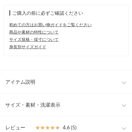
ご購入の前に必ずご確認ください
初めての方はお買い物ガイドをご覧ください
商品や素材の特性について
サイズ規格・採寸について
身長別サイズガイド
アイテム説明
前後2wayデザインのカットソーワンピース。ざっくりと開いたス
サイズ・素材・洗濯表示
リットが魅力です。ボトムやスカートと合わせたレイヤードスタ
イルが楽しめます。
【素材・サイズ感】
M
L
柔らかくさらっとしたカットソー素材なのでゆったりリラックス
レビュー
★★★★★
★★★★★
4.6 (5)