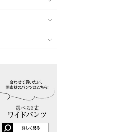
完成。少し光沢感とハリ感の
タックスリーブ
60
51
35
す。
、詳しくはご利用店舗にお問い合
12
22.5
52
kg
| 足のサイズ：
25.0cm
~
25.5cm
店舗在庫
60
25
店舗在庫
19
11
タンのホワイトが売り切れた
イド
サイズ規格・採寸について
ジュの２着購入。届いて、確