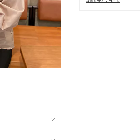
身長別サイズガイド
スが登場。生活スタイルや体
注目◎