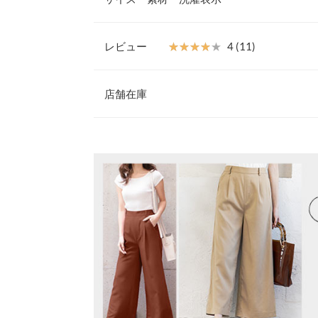
【素材・サイズ感】
どのデザインも着るだけで女性らしいシルエットが
ある素材なので、上品な印象を演出できます。
レビュー
★★★★★
★★★★★
4 (11)
着丈（前）
※お届けまでの日程について
レビュー：11件
※キャンセル/変更不可
店舗在庫
身幅
肩幅
★★★★★
★★★★★
5
※表示されている情報は、8/08 20:06 時点のものになりま
カラー：ネイビー
※在庫ありの表示でも売り切れ等の場合がございますので
サイズ：タックスリーブ
購入日：2020/03/
わせください。
襟開き幅
ぽわん袖がとても可愛いです！
裾幅
兵庫県
三宮店
lettuce2632 |
身長：
~
| 体重：
71kg
~
75
袖丈
袖幅
姫路店
★★★★★
★★★★★
5
カラー：ベージュ
サイズ：タックスリーブ
購入日：2020/02/
袖口幅
はらちゃんコラボを購入するのは初です。パールボ
身長別サイズガ
ので、気になったタックスリーブのホワイトとベー