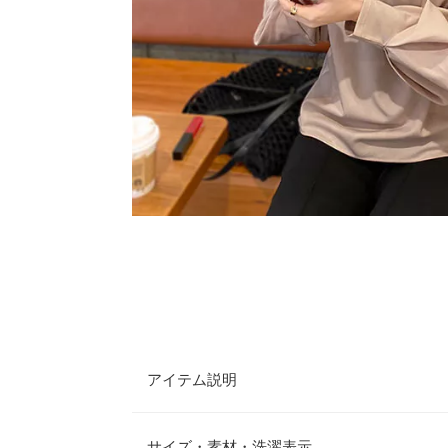
アイテム説明
キレイめスタイルやオフィスにも使いやすいブラウ
型によって自由に選べるタイプとカラーリングにも
サイズ・素材・洗濯表示