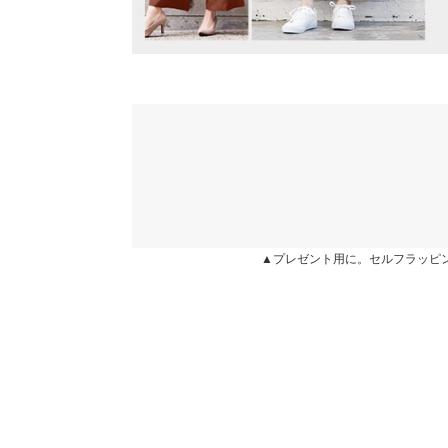
かに思ってた素材と違ったけど、それでも綺麗なシ
【実寸(cm)約】
かったです！逆にとろみのあるブラウスだとオフィ
●サイズ…A/D/E/F
ママにはこれくらいの素材の方がカジュアルにも着
●着丈（前）…61/58/60/60
ろんこれなら合わせ方でオフィスにも使えそうです
●着丈（後）…-/66/-/65
後ろを前に着ても、私にはいい感じに思えました(*^
●肩幅…35/52/35/41
配でしたが、大丈夫でした！
●身幅…47/52/51/53
●襟開き幅…22/21/22.5/21
lettuce2303 |
身長：
156cm
~
160cm
| 体重：
41kg
~
45
●袖幅…22/20/25/23
●袖丈…53/54/60/54
●裾幅…56/59/52/57
★★★★★
★★★★★
5
●袖口幅…12/12/11/14
カラー：ネイビー
サイズ：タックスリーブ
購入日：2020/02/
▲プレゼント用に。セルフラッピ
※生産時期の違いによる色や素材に関して、多少の個体
タックスリーブのサクラとネイビー購入しました！
す。予めご了承ください。
です。袖と今までの服にはないようなフワッと感が
※上記寸法は、生産時に指示した寸法に従い掲載してお
にお値段以上の可愛さ！はらちゃんコラボは初めて購
造時の個体差が多少生じている場合がございます。また
値とは異なる場合がございます。予めご了承ください。
lettuce1427 |
身長：
161cm
~
165cm
| 体重：
56kg
~
60
★★★★★
★★★★★
5
素材