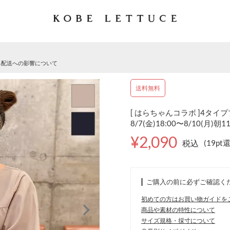
る配送への影響について
送料無料
[ はらちゃんコラボ ]4タイプ
8/7(金)18:00〜8/10(月)朝1
¥2,090
税込
(19pt
ご購入の前に必ずご確認く
初めての方はお買い物ガイドを
商品や素材の特性について
サイズ規格・採寸について