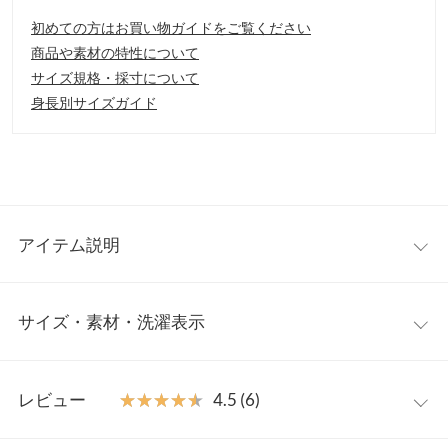
初めての方はお買い物ガイドをご覧ください
商品や素材の特性について
サイズ規格・採寸について
身長別サイズガイド
アイテム説明
ショルダーベルト付きなので斜めがけでも使えて便利。バッグの
サイズ・素材・洗濯表示
口はファスナーで閉まるので中身が見えずに安心です。
【素材・サイズ感】
しっかりとした厚みのある素材でデイリー使いにぴったり。ポケ
ワンサイズ
ットやマチもたっぷりあるのでたくさん荷物が収納できます。
レビュー
★★★★★
★★★★★
4.5 (6)
※キャンセル/変更不可
重さ（g）
340