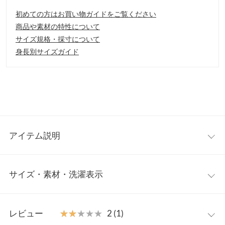
初めての方はお買い物ガイドをご覧ください
商品や素材の特性について
サイズ規格・採寸について
身長別サイズガイド
アイテム説明
畔編みタンクニットトップスの登場。モダンな雰囲気が漂う畔編
サイズ・素材・洗濯表示
みデザインのニットトップス。ベーシックなシルエットなので着
回し力◎シャープなネックラインが女性らしくすっきりとした印
象を与えてくれます。
ワンサイズ
【素材・サイズ感】
レビュー
★★★★★
★★★★★
2 (1)
柔らかいニットの通気性のいいライトな素材感。伸縮性もあり、