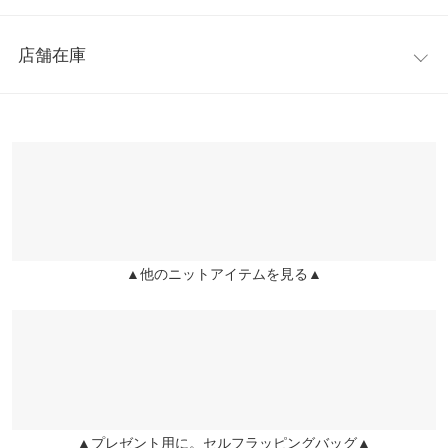
着丈
51
優しくフィットするのでストレスフリーな着用感。程よい肌見せ
レビュー：1件
がヘルシーな着こなしを叶えます。
身幅
39
店舗在庫
◆MODEL(163cm:ベージュ着)
★★★★★
★★★★★
2
肩幅
26
※キャンセル/変更不可
カラー：ベージュ
購入日：2019/07/05
※表示されている情報は、8/07 11:42 時点のものになります。
【サイズ】
※在庫ありの表示でも売り切れ等の場合がございますので、詳し
裾幅
46
ちょっと私にはサイズ感大きめかな❣️身体に厚みのある方は、華
ワンサイズ(M)
くはご利用店舗にお問い合わせください。
奢見えすると思います
【実寸(cm)約】
袖幅
22
●着丈…51
lettuce201902051457221 |
身長：
~
| 体重：
~
| 足のサイズ：
~
兵庫県
三宮店
身長別サイズガイド
サイズ規格・採寸について
●肩幅…26
店舗在庫
●身幅…39
more
レビューを書く
※生産時期の違いによる色や素材に関して、多少の個体差が生じ
●裾幅…46
▲他のニットアイテムを見る▲
姫路店
ている場合がございます。予めご了承ください。
店舗在庫
●袖幅…22
投稿でポイントプレゼント
※上記寸法は、生産時に指示した寸法に従い掲載しております。
【素材】
生産時期の違いによる製造時の個体差が多少生じている場合がご
レーヨン100%
ざいます。また、商品についたメーカータグの数値とは異なる場
※【伸縮】あり/【淡色透け】あり/【濃色透け】あり/【裏地】な
合がございます。予めご了承ください。
し
▲プレゼント用に。セルフラッピングバッグ▲