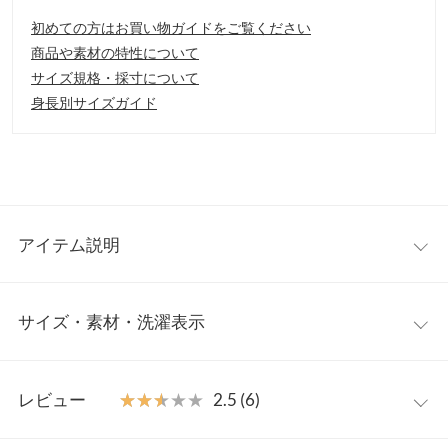
初めての方はお買い物ガイドをご覧ください
商品や素材の特性について
サイズ規格・採寸について
身長別サイズガイド
アイテム説明
ジュートソールがシーズンライクなサンダル。ゴム仕様のバック
サイズ・素材・洗濯表示
ストラップはかかとにフィットし、着脱も楽ちんです。
【素材・サイズ感】
S〜LLの4サイズ展開。フラットソールなので歩きやすくて疲れに
S
M
L
LL
くいのも嬉しいポイント。
レビュー
★★★★★
★★★★★
2.5 (6)
【スタイリング】
足幅
7.5
7.7
7.9
8.1
シンプルなデザインなのでコーデの邪魔をせず使い勝手バツグン