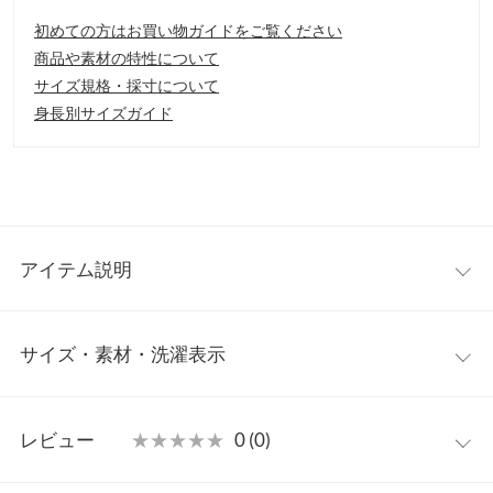
初めての方はお買い物ガイドをご覧ください
商品や素材の特性について
サイズ規格・採寸について
身長別サイズガイド
アイテム説明
シンプルなデザインでどんなボトムとも相性抜群、ON/OFFどち
サイズ・素材・洗濯表示
らもおすすめです。1枚でメインとしてはもちろん、カーディガ
ンやジャケットとのレイヤードにも活躍します。
【素材・サイズ感】
【実寸(cm)約】
伸縮性のある柔らかな肌触りのリブカットソー素材を使用してい
レビュー
★★★★★
★★★★★
0 (0)
●サイズ…UM,VM,BM/UL,VL,BL
るので、ストレスフリーな着心地◎前見頃が二重になっているの
●着丈…61/63
でインナーが透けにくいのが嬉しい。
●肩幅…35/36