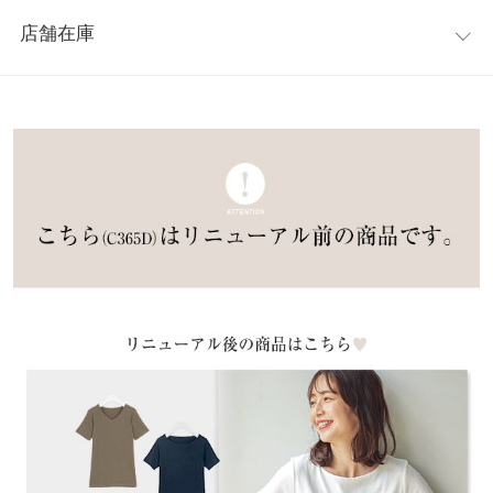
レビュー：0件
【スタイリング】
●身幅…41/43
店舗在庫
伸縮性のある柔らかな肌触りのリブカットソー素材を使用してい
●袖幅…14/14.5
more
レビューを書く
るので、ストレスフリーな着心地。前見頃が二重になっているの
●袖丈…19/21
※表示されている情報は、8/06 21:18 時点のものになります。
投稿でポイントプレゼント
でインナーが透けにくいのが嬉しい。
●裾幅…38/40
※在庫ありの表示でも売り切れ等の場合がございますので、詳し
※キャンセル/変更不可
●袖口幅…14/14.5
くはご利用店舗にお問い合わせください。
※生産時期の違いによる色や素材に関して、多少の個体差が生じ
兵庫県
三宮店
ている場合がございます。予めご了承ください。
店舗在庫
※上記寸法は、生産時に指示した寸法に従い掲載しております。
生産時期の違いによる製造時の個体差が多少生じている場合がご
姫路店
店舗在庫
ざいます。また、商品についたメーカータグの数値とは異なる場
合がございます。予めご了承ください。
素材
ポリエステル65% 綿30% ポリウレタン5%
商品詳細