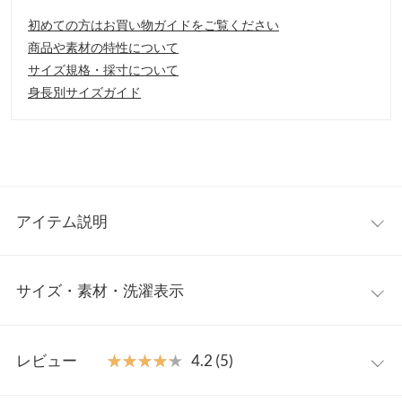
初めての方はお買い物ガイドをご覧ください
商品や素材の特性について
サイズ規格・採寸について
身長別サイズガイド
アイテム説明
リゾートやシティに。これからの季節にぴったりの爽やかなスト
サイズ・素材・洗濯表示
ライプワイドパンツが新登場。
【素材・サイズ感】
ほんのりとろみのある柔らか素材で仕立てたワイドパンツ。バッ
ワンサイズ
クウエストゴムでラクチンな穿き心地。少しシワが入ってしまっ
レビュー
★★★★★
★★★★★
4.2 (5)
ても気にならない素材感◎。両サイドには便利なポケット付き。
前股上
34
【スタイリング】