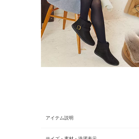
アイテム説明
ショート丈で裏起毛仕様のベルトブーツ。スニーカ
ットソールで歩きやすい。
サイズ・素材・洗濯表示