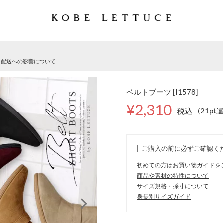
る配送への影響について
ベルトブーツ [I1578]
¥2,310
税込
(21pt
ご購入の前に必ずご確認く
初めての方はお買い物ガイドを
商品や素材の特性について
サイズ規格・採寸について
身長別サイズガイド