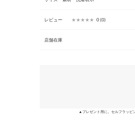
【素材・サイズ感】
MとLの2サイズ展開。ソールカラーでも雰囲気変
M
デイリーユースにおすすめです◎
レビュー
★★★★★
★★★★★
0 (0)
【スタイリング】
筒丈
10
ショート丈のベルトブーツはありそうでなかったア
レビュー：0件
ニーコーデにも好相性でブーツインにも使いやすい
店舗在庫
履口周り
11
の良いブーツです。
◆MODEL(166cm:ブラック着)
ふくらはぎ周り
12
more
※表示されている情報は、8/08 23:38 時点のものになりま
※キャンセル/変更不可
※在庫ありの表示でも売り切れ等の場合がございますので
わせください。
足幅
7.5
【サイズ】
M:23.0-23.5/L:23.5-24.0
つま先口
11
【実寸(cm)約】
兵庫県
三宮店
●サイズ…M/L
甲幅
17
●筒丈…10
●履口周り…11
ソール高さ
1.8
姫路店
●ふくらはぎ周り…12/12.2
▲プレゼント用に。セルフラッピ
●足幅…7.5/7.7
前高さ
0.8
●つま先口…11/11.2
●甲幅…17/17.2
片足の重さ（g）
230
●ソール高さ…1.8