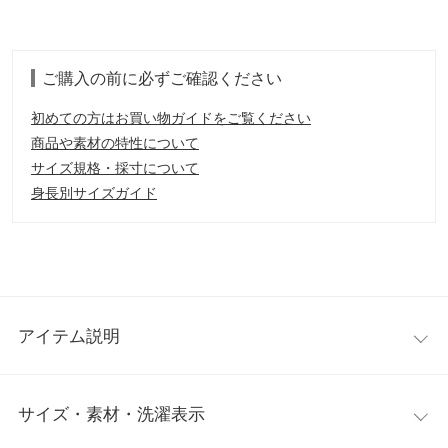
ご購入の前に必ずご確認ください
初めての方はお買い物ガイドをご覧ください
商品や素材の特性について
サイズ規格・採寸について
身長別サイズガイド
アイテム説明
神戸レタスオリジナルのあったかインナーシリーズ。＋5℃の発
サイズ・素材・洗濯表示
熱効果がある糸を使用し、ストレッチ・肌ざわり・デザインにこ
だわりました。薄いのに暖かい、この冬手放せなくなる着心地で