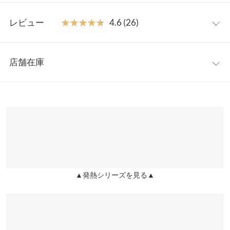
す◎。
S
M
L
【素材・サイズ感】
レビュー
★★★★★
★★★★★
4.6 (26)
腹巻き部分は生地二重仕立てでお腹まわりあったか。かがんだと
ウエスト幅
26
28
31
きにも、お腹・背中のでにくい長めの丈が魅力。
レビュー：26件
裾幅
19.5
21.5
23.5
店舗在庫
※キャンセル/変更不可
★★★★★
★★★★★
5
股下
7
9
11
カラー：ブラック
サイズ：M
購入日：2024/11/24
※表示されている情報は、8/07 13:42 時点のものになります。
※在庫ありの表示でも売り切れ等の場合がございますので、詳し
ワタリ幅
20.5
22.5
24.5
お腹が冷えなくてとても良いです。愛用してます。
くはご利用店舗にお問い合わせください。
aika148 |
身長：
146cm
~
150cm
| 体重：
41kg
~
45kg
| 足のサイズ：
20.0cm
前股上
29.5
30.5
33.5
~
20.5cm
兵庫県
三宮店
身長別サイズガイド
サイズ規格・採寸について
店舗在庫
★★★★★
★★★★★
5
※生産時期の違いによる色や素材に関して、多少の個体差が生じ
カラー：チャコールグレー
サイズ：M
購入日：2024/11/30
▲発熱シリーズを見る▲
姫路店
ている場合がございます。予めご了承ください。
店舗在庫
洗い替えのために３枚目を購入しました。 ＋5.0℃は正直わから
※上記寸法は、生産時に指示した寸法に従い掲載しております。
ないのですが、履いてないときよりは温かいと思うので毎日履い
生産時期の違いによる製造時の個体差が多少生じている場合がご
てます。 生地は薄めですが、毎日履いても破れたりせず長持ちし
ざいます。また、商品についたメーカータグの数値とは異なる場
てます。