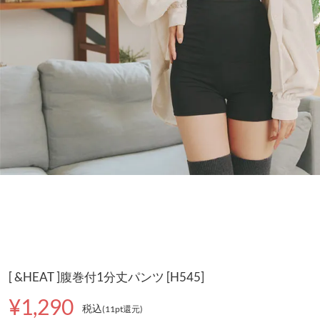
[ &HEAT ]腹巻付1分丈パンツ [H545]
¥1,290
税込
(11pt還元
)