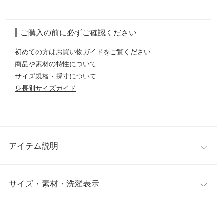
ご購入の前に必ずご確認ください
初めての方はお買い物ガイドをご覧ください
商品や素材の特性について
サイズ規格・採寸について
身長別サイズガイド
アイテム説明
デコルテ見せで抜け感を演出するVネックに、同色の花刺繍を入
サイズ・素材・洗濯表示
れて顔まわりをドレスアップ。さりげないデザイン性がこなれ感
溢れる仕上がりに。
【素材・サイズ感】
ワンサイズ