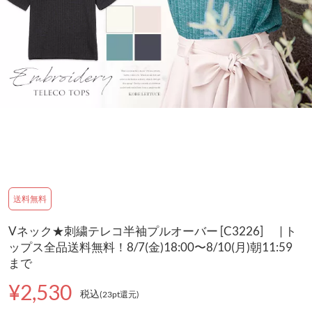
送料無料
Vネック★刺繍テレコ半袖プルオーバー [C3226] | ト
ップス全品送料無料！8/7(金)18:00〜8/10(月)朝11:59
まで
¥2,530
税込
(23pt還元
)