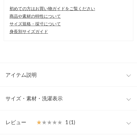
初めての方はお買い物ガイドをご覧ください
商品や素材の特性について
サイズ規格・採寸について
身長別サイズガイド
アイテム説明
胸元のフラワーレースとチュールが大人の抜け感をプラスする、
サイズ・素材・洗濯表示
ボリュームスリーブブラウス。
【素材・サイズ感】
滑らかで少しハリ感もある生地を使用しました。胸元はチュール
ワンサイズ
と、立体感あるフラワーレース仕様。コンパクトな丈感と、5分
レビュー
★★★★★
★★★★★
1 (1)
袖ブラウスは今からの季節に大活躍の予感。
着丈
53
【スタイリング】