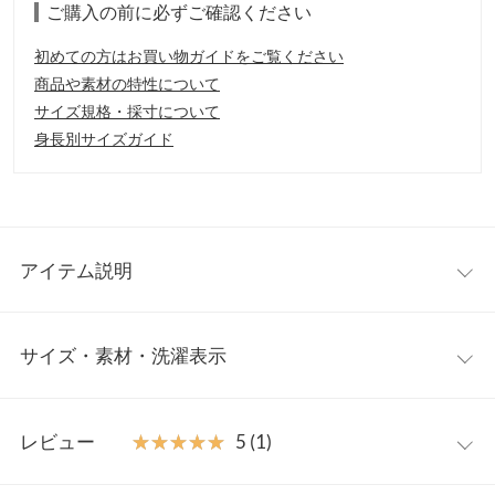
ご購入の前に必ずご確認ください
初めての方はお買い物ガイドをご覧ください
商品や素材の特性について
サイズ規格・採寸について
身長別サイズガイド
アイテム説明
ポインテッドトゥと甲のVカッティングで美脚効果も抜群な一
サイズ・素材・洗濯表示
足。リボンは細めに仕上げ、大人フェミニンな印象に。ちょこん
としたローヒールは今季のトレンド。
【素材・サイズ感】
S
M
L
LL
S〜LLの4サイズ展開。上品な印象のツイード素材3色と、花柄の4
レビュー
★★★★★
★★★★★
5 (1)
色展開。
足幅
7
7.2
7.4
7.6
【スタイリング】