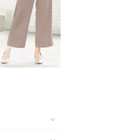
ートワイドパンツ。綺麗なワ
練されたシルエットで大人上