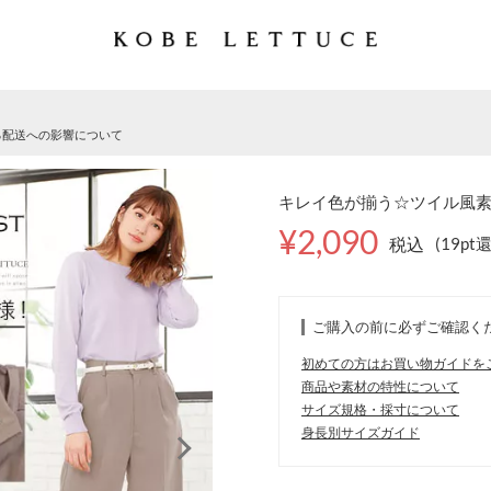
る配送への影響について
キレイ色が揃う☆ツイル風素材
¥2,090
税込
(19pt
ご購入の前に必ずご確認く
初めての方はお買い物ガイドを
商品や素材の特性について
サイズ規格・採寸について
身長別サイズガイド