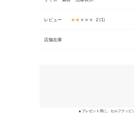
品な印象に。
【素材・サイズ感】
ツイル風素材を使用。フロント部分は前開きジップ
レビュー
★★★★★
★★★★★
2 (1)
しい。ウエストバック部分はゴム仕様でストレスフ
ウエスト幅
【スタイリング】
レビュー：1件
シャツやブラウスと合わせた大人カジュアルな着こ
店舗在庫
ヒップ幅
パンプスやショートブーツとの相性◎シンプルなデ
掛けからオフィススタイルまで幅広いシーンで活躍
裾幅
★★★★★
★★★★★
2
※表示されている情報は、8/07 11:33 時点のものになりま
◆MODEL(166cm:左ミント/右グレージュ着)
カラー：ネイビー
※在庫ありの表示でも売り切れ等の場合がございますので
購入日：2018/03/18
わせください。
股下
※キャンセル/変更不可
写真のようにキレイめなシルエットのワイドパンツ
【サイズ】
ワタリ幅
物は裾の部分が少し内側に入ってしまい美シルエッ
ワンサイズ(M)
兵庫県
三宮店
待していたため、ガッカリです(>_<) スタイルが
【実寸(cm)約】
前股上
(^_^;) 着ずにハンガーに掛けて見ても、綺麗なシ
●ウエスト幅…30-40
●ヒップ幅…48
身長別サイズガ
姫路店
Yuu-chan |
身長：
161cm
~
165cm
| 体重：
41kg
~
45
●前股上…32
▲プレゼント用に。セルフラッピ
●股下…63
※生産時期の違いによる色や素材に関して、多少の個体
●ワタリ幅…29
す。予めご了承ください。
●裾幅…25
※上記寸法は、生産時に指示した寸法に従い掲載してお
more
【素材】
造時の個体差が多少生じている場合がございます。また