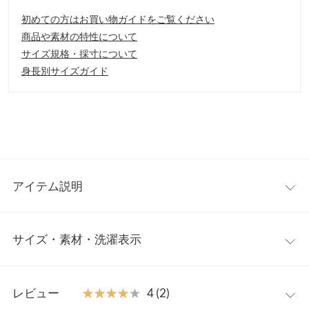
初めての方はお買い物ガイドをご覧ください
商品や素材の特性について
サイズ規格・採寸について
身長別サイズガイド
アイテム説明
おおきめパールヒールがポイントのショートブーツ。フラットソ
サイズ・素材・洗濯表示
ールで歩きやすく内ZIPで脱ぎ履きもラクチン。
【素材・サイズ感】
S〜LLの４サイズ展開にパールが映える３色と高級感のある花柄
S
M
L
LL
の４カラー展開。
レビュー
★★★★★
★★★★★
4 (2)
【スタイリング】