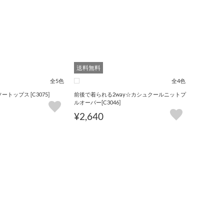
送料無料
全5色
全4色
トップス [C3075]
前後で着られる2way☆カシュクールニットプ
ルオーバー[C3046]
¥2,640