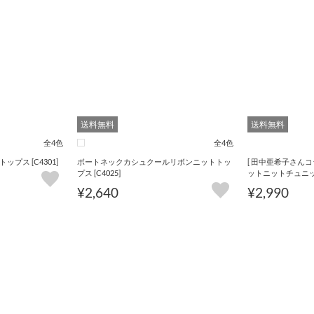
送料無料
送料無料
全4色
全4色
プス [C4301]
ボートネックカシュクールリボンニットトッ
[ 田中亜希子さん
プス [C4025]
ットニットチュニック 
¥2,640
¥2,990