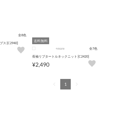
全8色
送料無料
[C2940]
+more
全7色
長袖リブタートルネックニット [C2420]
¥2,490
1