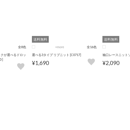
送料無料
送料無料
全8色
+more
全16色
ネックが選べるドロッ
選べる3タイプ リブニット [C0717]
袖口レースニットソー
 ]
¥1,690
¥2,090