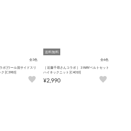
送料無料
全3色
全6色
コラボ ]ウール混サイドスリ
［ 近藤千尋さんコラボ ］３WAYベルトセット
[C3983]
ハイネックニット [C4010]
¥2,990