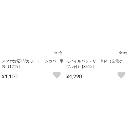
全4色
全1色
スマホ対応UVカットアームカバー手
モバイルバッテリー単体（充電ケー
袋 [J1219]
ブル付） [X513]
¥1,100
¥4,290