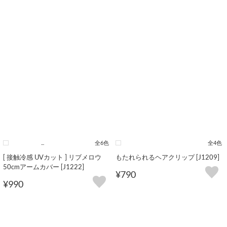
...
全6色
全4色
[ 接触冷感 UVカット ] リブメロウ
もたれられるヘアクリップ [J1209]
50cmアームカバー [J1222]
¥790
¥990