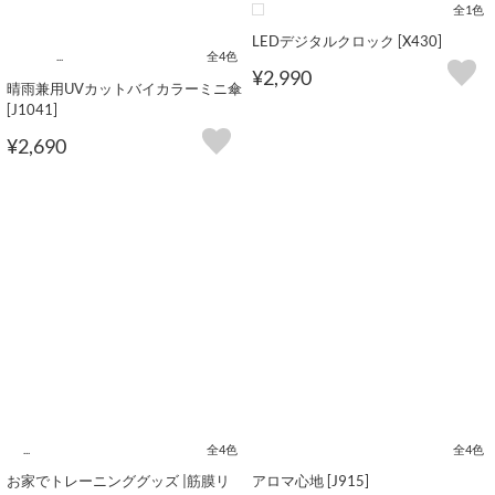
全1色
LEDデジタルクロック [X430]
...
全4色
¥2,990
晴雨兼用UVカットバイカラーミニ傘
[J1041]
¥2,690
...
全4色
全4色
お家でトレーニンググッズ |筋膜リ
アロマ心地 [J915]