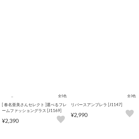
...
全5色
全3色
[ 春名亜美さんセレクト ]選べるフレ
リバースアンブレラ [J1147]
ームファッショングラス [J1169]
¥2,990
¥2,390