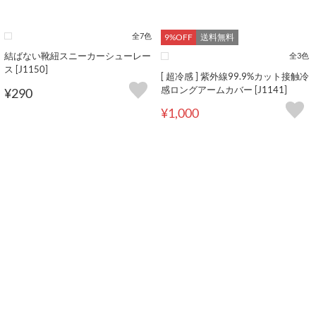
全7色
9%OFF
送料無料
結ばない靴紐スニーカーシューレー
全3色
ス [J1150]
[ 超冷感 ] 紫外線99.9%カット接触冷
感ロングアームカバー [J1141]
¥290
¥1,000