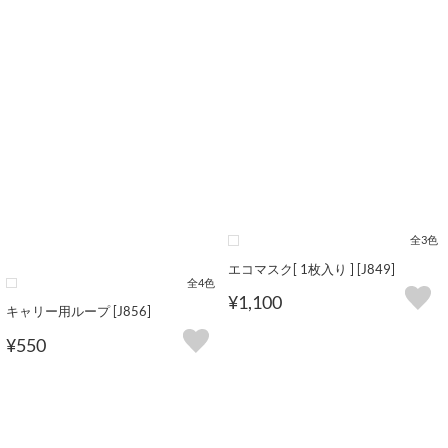
全3色
エコマスク[ 1枚入り ] [J849]
全4色
¥1,100
キャリー用ループ [J856]
¥550