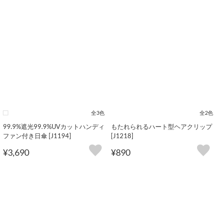
全3色
全2色
99.9%遮光99.9%UVカットハンディ
もたれられるハート型ヘアクリップ
ファン付き日傘 [J1194]
[J1218]
¥3,690
¥890