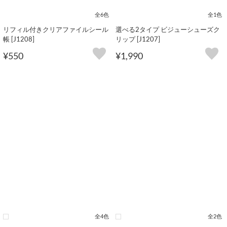
全6色
全1色
リフィル付きクリアファイルシール
選べる2タイプ ビジューシューズク
帳 [J1208]
リップ [J1207]
¥550
¥1,990
全4色
全2色