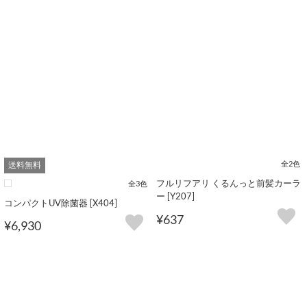
全2色
送料無料
フルリフアリ くるんっと前髪カーラ
全3色
ー [Y207]
コンパクトUV除菌器 [X404]
¥637
¥6,930