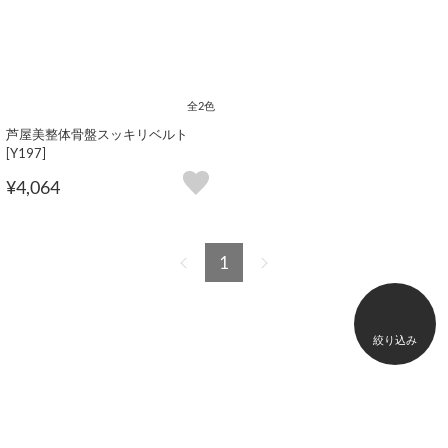
全2色
芦屋美整体骨盤スッキリベルト
[Y197]
¥4,064
1
絞り込み