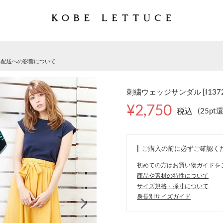
る配送への影響について
刺繍ウェッジサンダル [I1372
¥2,750
税込
(25pt
ご購入の前に必ずご確認く
初めての方はお買い物ガイドを
商品や素材の特性について
サイズ規格・採寸について
身長別サイズガイド