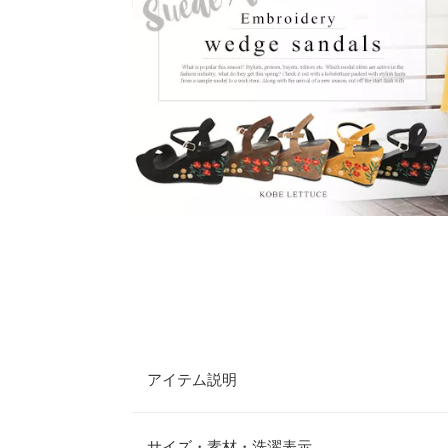
アイテム説明
ソールの刺繍がアクセントのウェッジサンダル。こ
で長く履けます。ウェッジヒールで歩きやすさも◎
サイズ・素材・洗濯表示