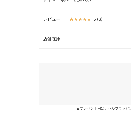
感があり長時間履きにもおすすめ。
【素材・サイズ感】
S
S〜LLの４サイズ展開です。刺繍のカラーが映える
レビュー
★★★★★
★★★★★
5 (3)
５カラーです。
足首周り
22
【スタイリング】
レビュー：3件
マキシワンピやスカートには素足でサラッと履きこ
店舗在庫
足幅
7.7
も使いやすいワンベルトデザインです。
◆MODEL(164cm:左ベロアブラック/右スエードベ
つま先口
10.7
★★★★★
★★★★★
5
※表示されている情報は、8/07 01:09 時点のものになりま
※キャンセル/変更不可
カラー：スエードベージュ
※在庫ありの表示でも売り切れ等の場合がございますので
サイズ：L
購入日：2018/08/31
わせください。
甲幅
13.5
【サイズ】
これは買ってとても満足です！ 足首のベルトが調
S:22.5-23.0/M:23.0-23.5/L:23.5-24.0/LL:24.0-24.
ヒール高さ
8.5
た時のは少しキツく感じたので、私は一つ緩めて履
【実寸(cm)約】
兵庫県
三宮店
も気持ちがよくてこの値段は驚きです‥。
●サイズ…S/M/L/LL
前高さ
2.5
●足首周り…22/23/24/25 (1cmずつ3つ穴)
あいあい |
身長：
156cm
~
160cm
| 体重：
51kg
~
55
●足幅…7.7/7.9/8.1/8.3
片足の重さ（g）
-
姫路店
●つま先口…10.7/10.9/11.1/11.3
▲プレゼント用に。セルフラッピ
●甲幅…13.5/13.7/13.9/14.1
身長別サイズガ
★★★★★
★★★★★
5
●ヒール高さ…8.5
カラー：スエードブラウン
サイズ：LL
購入日：2017/09/30
●前高さ…2.5
※生産時期の違いによる色や素材に関して、多少の個体
●重さ…片足 M 280g
す。予めご了承ください。