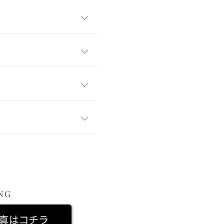
キニーデニムが新登場。どんな
とした生地で足を引き締め、
ン注目のシアーシャツも、デ
ュームのあるトップスとタイ
S
XS
M
31.5
29.5
33.5
開封後しばらくは匂いが強く感
す。
40
38
42
で使われる染料や水により生じ
、詳しくはご利用店舗にお問い合
2026/07/17
を繰り返していただくことによ
12
11.5
12.5
解の上ご着用ください。
トブルーとNewブラック購入
65.5
65
66
店舗在庫
kg
~
55kg
| 足のサイズ：
21.0cm
~
24
23
25
21.5cm