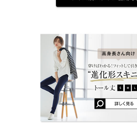
後股上
32
★★★★★
★★★★★
5
前股上
20
カラー：ライトブルー
サイズ：XS
タイプ：アンクル丈
購入日：
普段だいたいXSなのでXSを注文したけど小さかっ
フル
XXS
TT |
身長：
151cm
~
155cm
| 体重：
41kg
~
45
ウエスト幅
28.5
ヒップ幅
36
★★★★★
★★★★★
5
カラー：ワンウォッシュ×ステッチ
サイズ：S
タイプ：アン
裾幅
11
低身長のためアンクル丈でちょうどよかった。
股下
72
user_20230928202251743080 |
身長：
151cm
~
15
ワタリ幅
22
後股上
32
★★★★★
★★★★★
5
前股上
20
カラー：ライトブルー
サイズ：LL
タイプ：アンクル丈
購入日：
身長別サイズガ