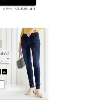
店舗在庫
33
32.5
33.5
21
20.5
21.5
2026/03/17
たです。
S
XS
M
kg
| 足のサイズ：
22.0cm
~
22.5cm
31.5
29.5
33.5
40
38
42
クル丈
購入日：2026/04/05
12
11.5
13
73
72.5
73.5
5cm
| 体重：
36kg
~
40kg
| 足のサイ
24
23
25
ズ：
23.0cm
~
23.5cm
33
32.5
33.5
20
20.5
21.5
2026/01/22
イド
サイズ規格・採寸について