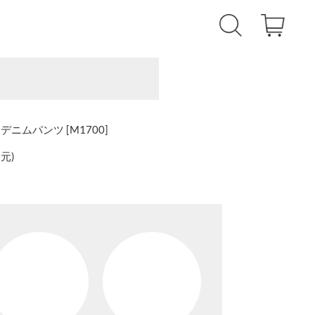
ムパンツ [M1700]
還元
)