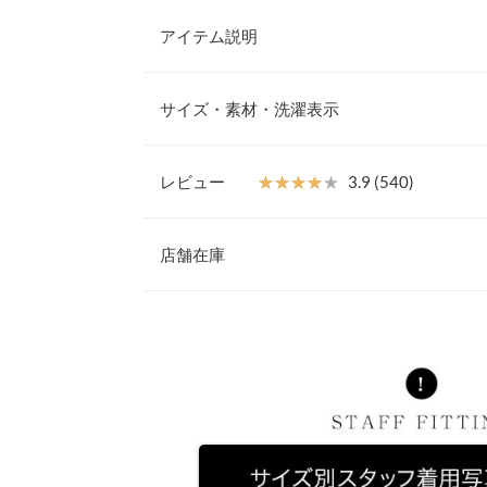
アイテム説明
程よく伸びて足に吸い付くようにFitする進化形ス
コーデにも合わせやすくデイリー使いに◎。
サイズ・素材・洗濯表示
【素材・サイズ感】
伸縮性のあるハイパワーストレッチ素材。しっかり
【サイズ規格】
オールシーズン穿きやすいのがポイント。今シーズ
製造メーカーやアイテム毎の規格に基づきます。
レビュー
★★★★★
★★★★★
3.9 (540)
ニムとのコーデで爽やかな大人カジュアルに。ボリ
トなスキニーデニムでバランスアップ。
レビュー：540件
アンクル丈
XXS
※キャンセル/変更不可
店舗在庫
ウエスト幅
28.5
※製品の匂いにつきまして 製造上の都合により、
★★★★★
★★★★★
5
※表示されている情報は、8/07 01:55 時点のものになりま
ヒップ幅
36
じられる場合がございます。 こちらは加工の工程
カラー：ライトブルー
※在庫ありの表示でも売り切れ等の場合がございますので
サイズ：M
タイプ：アンクル丈
購入日：
わせください。
るものであり、 お洗濯や陰干しによる風通しなど
裾幅
11
り、 少しずつ軽減されるかと存じます。予めご理
前回ネイビーブルーを購入し、着用感良すぎてライ
しました。ストレッチ素材なので動きやすいです。
股下
64.5
兵庫県
三宮店
みゅんちゃん |
身長：
151cm
~
155cm
| 体重：
51
ワタリ幅
22
姫路店