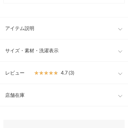
アイテム説明
立体的に揺れるイレギュラーフリルが目を引く、華やか見えカー
サイズ・素材・洗濯表示
ディガン。スナップボタン仕様でさっと開閉でき、授乳中の方に
も使いやすい実用性をプラス。1枚で着映えしつつ、デイリーに
も取り入れやすいバランスに仕上げました。
フリー
【素材・サイズ感】
レビュー
★★★★★
★★★★★
4.7 (3)
ストレッチ性のある素材で、きちんと見えしながら快適な着心
着丈
67
地。身頃はすっきり、裾に向かって広がるシルエットでバランス
レビュー：3件
よく着用可能。体の変化にもやさしく寄り添い、妊婦さんにも着
肩幅
42
店舗在庫
用いただきやすい一枚です。
★★★★★
★★★★★
5
身幅
48
※キャンセル/変更不可
カラー：ブラック
サイズ：フリー
タイプ：半袖
購入日：2026/06/02
※表示されている情報は、8/10 13:52 時点のものになります。
※在庫ありの表示でも売り切れ等の場合がございますので、詳し
袖幅
18
妊婦ではないですが、デザインが可愛くて購入しました。生地感
くはご利用店舗にお問い合わせください。
がなめらかで伸縮性も感じて使いやすいです。