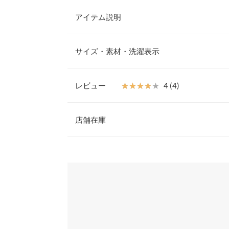
アイテム説明
表情ある透かし編みフーディートップス。コーデに
し、透け感を活かした春夏のレイヤードスタイルを
サイズ・素材・洗濯表示
地のデザイン性も魅力の大人カジュアルヘルシーニ
【素材・サイズ感】
落ち感のある柔らかメッシュニット素材。身体に沿
レビュー
★★★★★
★★★★★
4 (4)
シーな印象で着こなしていただける一枚。さっと被
着丈
策にライトアウター代わりにも使える春夏サマーニ
レビュー：4件
※キャンセル/変更不可
店舗在庫
肩幅
身幅
★★★★★
★★★★★
5
※表示されている情報は、8/07 19:26 時点のものになりま
カラー：ブラウン
※在庫ありの表示でも売り切れ等の場合がございますので
サイズ：フリー
購入日：2026/05/07
わせください。
袖幅
細見えします。 引っかかる時があるので、紐が伸
袖丈
ります。 長袖でも編み目だから夏でも活躍しそう
兵庫県
三宮店
裾幅
ともよ |
身長：
151cm
~
155cm
| 体重：
46kg
~
50
袖口幅
姫路店