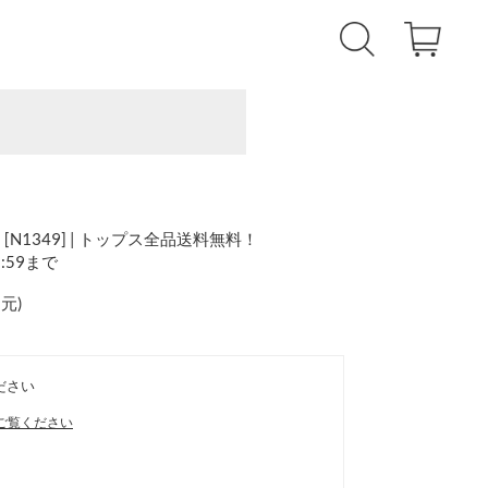
N1349] | トップス全品送料無料！
1:59まで
還元
)
ださい
ご覧ください