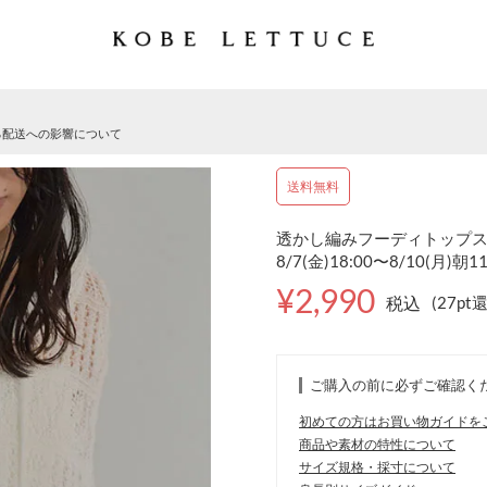
る配送への影響について
送料無料
透かし編みフーディトップス [
8/7(金)18:00〜8/10(月)朝1
¥2,990
税込
(27pt
ご購入の前に必ずご確認く
初めての方はお買い物ガイドを
商品や素材の特性について
サイズ規格・採寸について