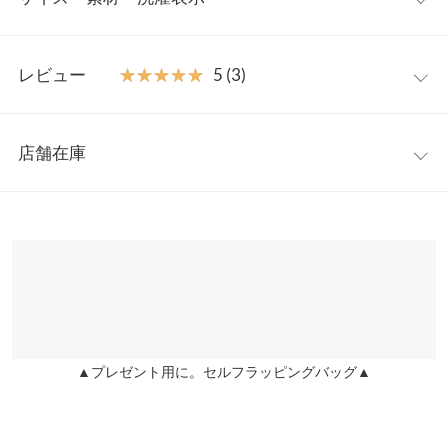
しに合わせてアレンジを楽しめます。肩のフリルディテールが女
性らしさを引き立てる、着映え力の高い一着です。
フリー
【素材・サイズ感】
レビュー
★★★★★
★★★★★
5 (3)
軽やかでやわらかな素材感が魅力で、ふんわりとしたシルエット
着丈
65
をキープ。シャーリング部分は伸縮性があり、締め付け感なく快
レビュー：3件
適に着用いただけます。ほどよく広がるシルエットで、さりげな
肩幅
29
店舗在庫
く腰まわりをカバーできるのも嬉しいポイントです。
★★★★★
★★★★★
5
身幅
44.5
※キャンセル/変更不可
カラー：ミント
サイズ：フリー
購入日：2026/05/06
※表示されている情報は、8/08 02:17 時点のものになります。
※在庫ありの表示でも売り切れ等の場合がございますので、詳し
裾幅
90
フリルとリボンが可愛すぎました！
くはご利用店舗にお問い合わせください。
うらちゃん |
身長：
151cm
~
155cm
| 体重：
46kg
~
50kg
| 足のサイズ：
裏地
60
23.0cm
~
23.5cm
兵庫県
三宮店
袖口幅
20
店舗在庫
★★★★★
★★★★★
5
身長別サイズガイド
サイズ規格・採寸について
カラー：オフホワイト
サイズ：フリー
購入日：2026/05/05
▲プレゼント用に。セルフラッピングバッグ▲
姫路店
店舗在庫
めっちゃかわいいです！ ただ低身長だと長めです。
※当商品はフリーサイズです。管理都合上、商品ラベルにはSやM
など具体的なサイズが表示されていることがありますが、お届け
lettuce2947 |
身長：
151cm
~
155cm
| 体重：
41kg
~
45kg
| 足のサイズ：