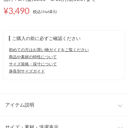
¥3,490
税込
(31pt還元
)
ご購入の前に必ずご確認ください
初めての方はお買い物ガイドをご覧ください
商品や素材の特性について
サイズ規格・採寸について
身長別サイズガイド
アイテム説明
ふんわりとしたシャーリングデザインが目を惹く、華やかなブラ
サイズ・素材・洗濯表示
ウス。リボンを前後どちらでも結べる2way仕様で、気分や着こな