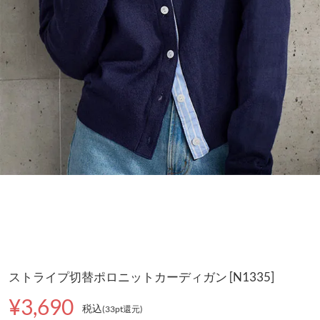
ストライプ切替ポロニットカーディガン [N1335]
¥3,690
税込
(33pt還元
)