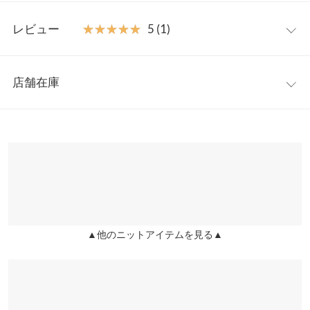
広い着こなしを楽しめるデザインニットカーデです。
フリー
【素材・サイズ感】
レビュー
★★★★★
★★★★★
5 (1)
ふっくらとした柔らかさの薄手ニット素材とストライプ柄シャツ
着丈
52
のドッキングデザイン。身体のラインを拾いすぎないフィット感
レビュー：1件
で着心地よくインナー使いとしても大活躍。トレンドのビスチェ
肩幅
38
店舗在庫
合わせなどレイヤードコーデにもおすすめです◎
★★★★★
★★★★★
5
身幅
47
※キャンセル/変更不可
カラー：グレー
サイズ：フリー
購入日：2026/03/15
※表示されている情報は、8/10 23:08 時点のものになります。
※在庫ありの表示でも売り切れ等の場合がございますので、詳し
袖幅
14.5
ちらっとみえるブルーが可愛い！グレーが断然おすすめ
くはご利用店舗にお問い合わせください。
user_20260315194221780426 |
身長：
~
| 体重：
~
| 足のサイズ：
~
袖丈
56
兵庫県
三宮店
裾幅
38
店舗在庫
more
レビューを書く
袖口幅
8
投稿でポイントプレゼント
▲他のニットアイテムを見る▲
姫路店
店舗在庫
身長別サイズガイド
サイズ規格・採寸について
※当商品はフリーサイズです。管理都合上、商品ラベルにはSやM
など具体的なサイズが表示されていることがありますが、お届け