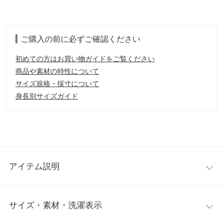
ご購入の前に必ずご確認ください
初めての方はお買い物ガイドをご覧ください
商品や素材の特性について
サイズ規格・採寸について
身長別サイズガイド
アイテム説明
大人カジュアルに品を添えるポロニットカーディガン。クラシカ
サイズ・素材・洗濯表示
ルな印象のポロにストライプ柄の切替デザインが表情豊かに奥行
き感もプラス。ボタンの開け具合で雰囲気を変えられ、一枚で幅