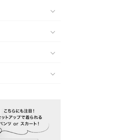
外線対策と着映えを両立したVネ
縦ラインを強調し、すっきり
に抜け感と女性らしさをプラ
い、ナチュラルな艶感が大人
フリー
55
差しが気になる季節も安心して
留めてプルオーバー風にも着
32.5
躍する一枚です。
33
す。
、詳しくはご利用店舗にお問い合
11.5
気にならずに着用できます。
60.5
 体重：
46kg
~
50kg
| 足のサイズ：
~
店舗在庫
31
9.5