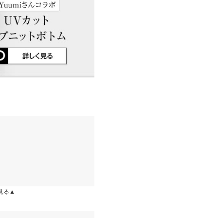
店舗在庫
イド
サイズ規格・採寸について
にはSやMなど具体的なサイズが
はございませんので、予めご了承
~
| 足のサイズ：
23.0cm
~
23.5cm
差が生じている場合がございま
ります。生産時期の違いによる製
、商品についたメーカータグの数
も着れそうです。ピタッとす
しいです！
kg
| 足のサイズ：
23.0cm
~
23.5cm
やあり 裏地：なし
を見る▲