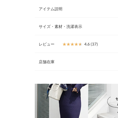
アイテム説明
大人気インフルエンサー【Yuumiさんコラボ】紫
ックカーディガン。程よくフィットするリブ編みが
サイズ・素材・洗濯表示
としたシルエットに。袖口にはスリットを入れ手元
ス。前立てには小ぶりで上品な配色ボタンをあしら
の雰囲気を引き立てます。
レビュー
★★★★★
★★★★★
4.6 (37)
【素材・サイズ感】
着丈
UVカット機能付きのリブニット素材を使用し、日
レビュー：37件
着用できます。羽織りとしてはもちろん、ボタンを
店舗在庫
肩幅
用可能。通勤からデイリー、冷房対策まで幅広く活
※キャンセル/変更不可
身幅
★★★★★
★★★★★
5
※表示されている情報は、8/09 20:32 時点のものになりま
カラー：レッド
※在庫ありの表示でも売り切れ等の場合がございますので
サイズ：フリー
購入日：2026/02/17
わせください。
袖幅
二の腕のフィット感がありますが生地が伸びるので
袖丈
兵庫県
三宮店
lettuce202210272031221 |
身長：
156cm
~
160cm
|
裾幅
袖口幅
姫路店
★★★★★
★★★★★
5