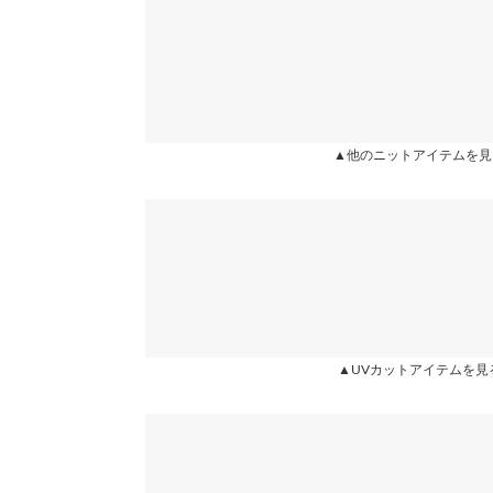
Muffin |
身長：
151cm
~
155cm
| 体重：
41kg
~
45
洗濯表示
★★★★★
★★★★★
5
カラー：オフホワイト
サイズ：フリー
購入日：2026/06/01
ぴったり目で細見えします インしなくても、もたつ
▲他のニットアイテムを見
るのが可愛いです♥︎︎∗︎*ﾟ
lettuce202002021048561 |
身長：
161cm
~
165cm
more
▲UVカットアイテムを見