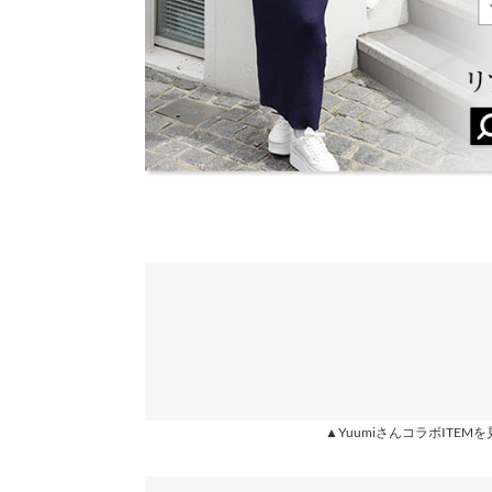
カラー：オフホワイト
サイズ：フリー
購入日：2026/07/14
身長別サイズガ
小さいボタンがたくさんついていて可愛い
※当商品はフリーサイズです。管理都合上、商品ラベル
表示されていることがありますが、お届けの商品に誤り
naac |
身長：
161cm
~
165cm
| 体重：
ください。
※生産時期の違いによる色や素材に関して、多少の個体
す。予めご了承ください。
★★★★★
★★★★★
5
※上記寸法は、生産時に指示した寸法に従い掲載してお
カラー：ネイビー
サイズ：フリー
購入日：2026/05/14
造時の個体差が多少生じている場合がございます。また
値とは異なる場合がございます。予めご了承ください。
生地がサラッとしていて乾きやすく暑くなってきて
る分細見えする感じでした。再販したら色違いも欲
キナ |
身長：
156cm
~
160cm
| 体重：
46kg
~
50
素材
レーヨン88% ナイロン12%
★★★★★
★★★★★
5
商品詳細
カラー：オフホワイト
サイズ：フリー
購入日：2026/05/13
伸縮性：あり 淡色透け：ややあり 濃色透け：や
▲YuumiさんコラボITEM
原産国
着心地もデザインも大満足でした。
中国