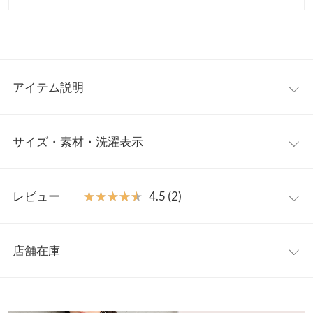
アイテム説明
1枚あると大活躍なカップ付きキャミワンピース。胸下高めの切
サイズ・素材・洗濯表示
り替えデザインのおかげで腰高に見せ、スタイルアップ見え効果
バツグン◎。インナー次第で印象が変えられる着回し力の高さも
魅力的な一着です。
【サイズ規格】
【素材・サイズ感】
レビュー
★★★★★
★★★★★
4.5 (2)
神戸レタスオリジナルの独自規格です。
低身長さんに似合う着丈に設定。肩紐はアジャスター付きでより
自分サイズに調整いただけます◎。適度に厚みとハリ感のある生
レビュー：2件
プチ
地感。胸元後ろはゴム仕様で着心地が良いのも嬉しいポイント。
店舗在庫
着丈（肩紐除く）
107
カップは取り外し可能。C7774と同素材なのでセットアップ着用
★★★★★
★★★★★
5
もオススメです。
カラー：チャコール
サイズ：プチ
購入日：2026/01/14
※表示されている情報は、8/09 17:20 時点のものになります。
身幅
35〜45
※キャンセル/変更不可
※在庫ありの表示でも売り切れ等の場合がございますので、詳し
高見えでスタイル良く見せてくれるし可愛いです！