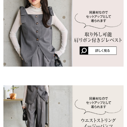
くはご利用店舗にお問い合わせください。
ウエスト幅
36〜38
lettuce201904051758071 |
身長：
151cm
~
155cm
| 体重：
41kg
~
45kg
| 足
のサイズ：
22.0cm
~
22.5cm
ヒップ幅
46
兵庫県
三宮店
店舗在庫
★★★★★
★★★★★
4
裾幅
50.5
カラー：ベージュ
サイズ：プチ
購入日：2026/03/26
姫路店
身長別サイズガイド
サイズ規格・採寸について
店舗在庫
きつくもなく丁度よかったのですが、丈が個人的には少し長いか
なと思ってしまいました。この丈感が好きな人は問題ないと思い
ます。
ミニレタスちゃん |
身長：
146cm
~
150cm
| 体重：
41kg
~
45kg
| 足のサイ
ズ：
~
more
レビューを書く
投稿でポイントプレゼント