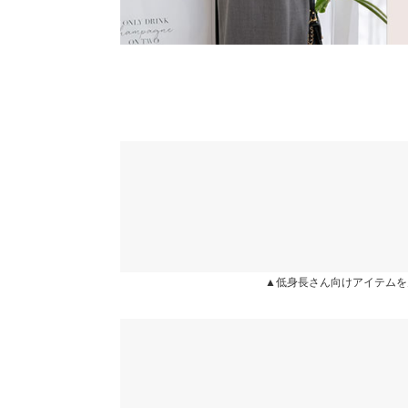
※生産時期の違いによる色や素材に関して、多少の個体
す。予めご了承ください。
※上記寸法は、生産時に指示した寸法に従い掲載してお
造時の個体差が多少生じている場合がございます。また
値とは異なる場合がございます。予めご了承ください。
▲低身長さん向けアイテムを
素材
ポリエステル97% ポリウレタン3%
商品詳細
伸縮性：なし 淡色透け：なし 濃色透け：なし 