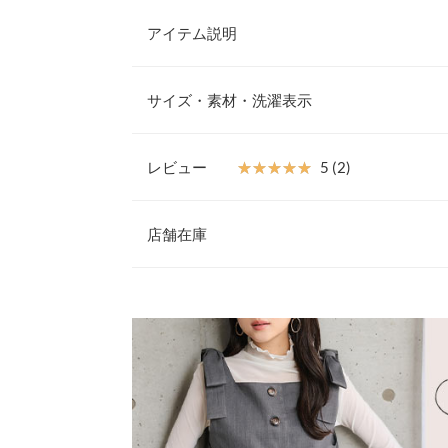
アイテム説明
ウエスト総ゴム＆ストリング仕様で、着用感はラク
イージーパンツ。ウエストタックで立体感を生み出
サイズ・素材・洗濯表示
カバー。シンプルながら着こなしの幅を広げてくれ
できる優秀アイテムです。
【サイズ規格】
【素材・サイズ感】
神戸レタスオリジナルの独自規格です。
レビュー
★★★★★
★★★★★
5 (2)
股下丈は低身長さんに似合う長さに設定。ハイウエ
見え、短めトップスやウエストインのスタイリングと
レビュー：2件
素材のためセットアップ着用もオススメ。
店舗在庫
※キャンセル/変更不可
ウエスト幅
★★★★★
★★★★★
5
※表示されている情報は、8/09 22:19 時点のものになりま
ヒップ幅
カラー：チャコール
※在庫ありの表示でも売り切れ等の場合がございますので
サイズ：プチ
購入日：2026/01/23
わせください。
前股上
低身長の私からしたら、とにかく履いたとき丈がピ
嬉しかったです。履いた時のラインも綺麗だし、ウ
股下
兵庫県
三宮店
い。大満足です。
ワタリ幅
user_20260123004002655276 |
身長：
151cm
~
15
姫路店