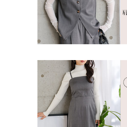
裾幅
身長別サイズガ
★★★★★
★★★★★
5
カラー：ベージュ
サイズ：プチ
購入日：2026/01/14
オフの日に着ようとジレベストと合わせて、ベージ
のにジレベストと合わせるとキチンと見えるし、オ
違いも購入。美脚パンツだけあってスタイルも良く
lettuce202207171724091_mimy |
身長：
146cm
~
15
more