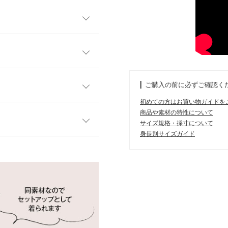
チンなのにキレイ見えが叶う
し、気になる腰回りを自然に
るデザインで、オンオフ両用
ご購入の前に必ずご確認く
ストデザインで自然と脚長に
初めての方はお買い物ガイドを
も好相性です。C7774と同
プチ
商品や素材の特性について
サイズ規格・採寸について
32〜48
身長別サイズガイド
す。
52.5
、詳しくはご利用店舗にお問い合
33.5
ッタリだっただけでも最高に
エストがゴムなところも良
61
店舗在庫
36.8
5cm
| 体重：
51kg
~
55kg
| 足のサイ
ズ：
23.0cm
~
23.5cm