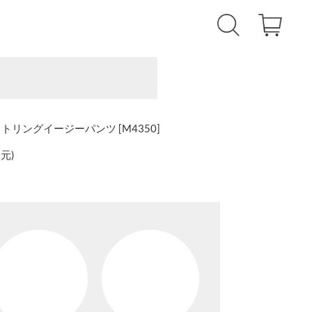
エストストリングイージーパンツ [M4350]
還元
)