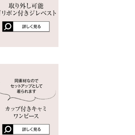
店舗在庫
26.5
イド
サイズ規格・採寸について
ュを購入。ウエストがゴムな
ンの日でも使えそうなので色
見えます。
0cm
| 体重：
46kg
~
50kg
| 足のサイ
ズ：
22.0cm
~
22.5cm
レビューを書く
投稿でポイントプレゼント