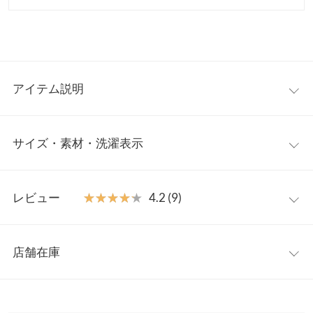
アイテム説明
デニム素材が目を惹く、異素材ドッキングニットカーディガン。
サイズ・素材・洗濯表示
襟元や前立て、袖にあしらったデニムがほどよいアクセントとな
り、シンプルなボトムを合わせるだけでこなれたスタイルが完成
します。羽織るだけで季節感と抜け感をプラスでき、きれいめに
フリー
もカジュアルにも馴染む着回し力の高い一枚です。
レビュー
★★★★★
★★★★★
4.2 (9)
【素材・サイズ感】
着丈
53
ほどよいゆとりのあるシルエットで、インナーを重ねてももたつ
レビュー：9件
きにくい着やすいサイズ感。肩まわりも動きやすく、デニム・ワ
肩幅
41
店舗在庫
イドパンツ・スカートともバランスよく合わせられる丈感です。
★★★★★
★★★★★
5
身幅
52
季節の変わり目の羽織りとしても便利で、デニムのカジュアル感
カラー：キャメル
サイズ：フリー
購入日：2025/11/16
※表示されている情報は、8/07 03:16 時点のものになります。
とニットの柔らかさが絶妙にマッチした、存在感のあるアイテム
※在庫ありの表示でも売り切れ等の場合がございますので、詳し
袖幅
18
思っていたより肉厚なニットでした。とても暖かいです。黒パン