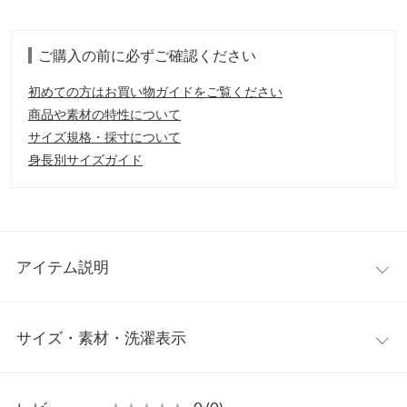
ご購入の前に必ずご確認ください
初めての方はお買い物ガイドをご覧ください
商品や素材の特性について
サイズ規格・採寸について
身長別サイズガイド
アイテム説明
【商品説明】
サイズ・素材・洗濯表示
・Eau De Parfum Discovery Kit
4種の香りがひとつになったお試しセット。使い切りやすい各3ml
のトライアルサイズで、大切な方へのギフトにもオススメです。
※生産時期の違いによる色や素材に関して、多少の個体差が生じ
ている場合がございます。予めご了承ください。