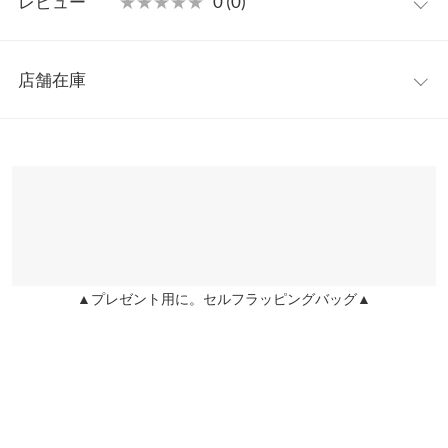
レビュー
★★★★★
★★★★★
0 (0)
・私を定義する香り
※上記寸法は、生産時に指示した寸法に従い掲載しております。
一日の始まりに、私たちは香水を振ります。シソロジーのパフュ
生産時期の違いによる製造時の個体差が多少生じている場合がご
レビュー：0件
ームは、まるでピリオドのように準備の仕上げをし、私の感情を
ざいます。また、商品についたメーカータグの数値とは異なる場
店舗在庫
香りに込め、私そのものを表現します。
合がございます。予めご了承ください。
more
レビューを書く
・香水とは記憶を感じさせる芸術
※表示されている情報は、8/08 04:43 時点のものになります。
投稿でポイントプレゼント
シソロジーの香水は大切な刹那の瞬間を長期間保管できるよう、
※在庫ありの表示でも売り切れ等の場合がございますので、詳し
毎年Never Ending Story プロジェクトを通じてシスターの話をモ
くはご利用店舗にお問い合わせください。
チーフに、私たちの人生に溶け込んでいる香りを再解釈して込め
ています。
兵庫県
三宮店
・香りを長く感じられるように
店舗在庫
海外の有名なニッチブランドの調香を続けてきたJoälleとのコラ
ボレーションで、シソロジー独自の感性を表現しています。
▲プレゼント用に。セルフラッピングバッグ▲
姫路店
店舗在庫
・長期間、最初の香りが保管されるように
フランス産原料で制作されたシソロジーオードパフュームは、優
れた持続力で長時間香りを感じることができます。香水容器の中
でも品質の高いイタリア産容器､スプレーを使用して香水の本質
を長期間守れるようにしました。