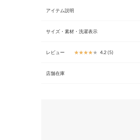
アイテム説明
アシンメトリーなデザインが目を惹くハイネックド
シルエットとゆるやかなドレープが、大人のこなれ
サイズ・素材・洗濯表示
肌ざわりで着心地が良く、秋冬のデイリーコーデに
ュアルにも合わせやすい高見えデザインで、通勤や
【素材・サイズ感】
レビュー
★★★★★
★★★★★
4.2 (5)
ゆったりとしたシルエットで体のラインを拾わず、
着丈
ヒップにかかる丈感で安心感があり、ボトムを選ば
レビュー：5件
魅力。ハイネックは締め付け感がなく、首元を暖か
店舗在庫
身幅
をプラス。ゆるやかで高見えするシルエットが、大
ててくれる一枚です。
襟開き幅
★★★★★
★★★★★
5
※表示されている情報は、8/07 06:54 時点のものになりま
※キャンセル/変更不可
カラー：ブラック
※在庫ありの表示でも売り切れ等の場合がございますので
サイズ：フリー
購入日：2026/01/15
わせください。
裄丈
とても素敵です パンツに合わせて着ることが多い
袖口幅
す 大ぶりのネックレスをつけると可愛いです
兵庫県
三宮店
身長別サイズガ
lettuce381 |
身長：
156cm
~
160cm
| 体重：
46kg
~
50
※当商品はフリーサイズです。管理都合上、商品ラベル
姫路店