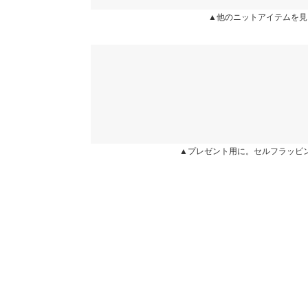
表示されていることがありますが、お届けの商品に誤り
★★★★★
★★★★★
5
▲他のニットアイテムを見
ください。
カラー：ホワイト
サイズ：フリー
購入日：2026/01/15
※生産時期の違いによる色や素材に関して、多少の個体
す。予めご了承ください。
実際に自分で着てみた方が格好良く見えました。 
※上記寸法は、生産時に指示した寸法に従い掲載してお
エレガントに見える優れたニットでした。 どうし
造時の個体差が多少生じている場合がございます。また
で中が見えますが、それはそれでオシャレだと私は
値とは異なる場合がございます。予めご了承ください。
ています。
ふさこ |
身長：
156cm
~
160cm
| 体重：
46kg
~
50
▲プレゼント用に。セルフラッピ
素材
★★★★★
★★★★★
5
アクリル45% ポリエステル30% ナイロン25%
カラー：ベージュ
サイズ：フリー
購入日：2025/11/20
商品詳細
伸縮性：あり 淡色透け：ややあり 濃色透け：や
スリットが少し片方短すぎましたが、中に着込むの
原産国
凄くスタイルが良く見えました！ 同じものをリピ
中国
てたので、再販お待ちしてます♪
ジス |
身長：
151cm
~
155cm
| 体重：
51kg
~
55
洗濯表示