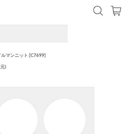
マンニット [C7699]
還元
)