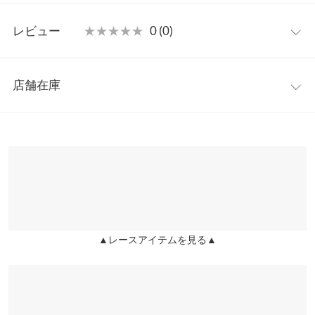
レーストップスです。
フリー
【素材・サイズ感】
レビュー
★★★★★
★★★★★
0 (0)
表情のある繊細さが魅力のレース素材。ボンディングレースのた
着丈
42
め透けすぎない程よいシアー感でインナーとのレイヤードも楽し
レビュー：0件
めます。トレンドのショート丈フォルムがスタイルアップ効果も
肩幅
36
店舗在庫
実現。トップスとしても羽織りとしても着回せスタイリングの幅
more
レビューを書く
身幅
52
も広がる一枚です◎
※表示されている情報は、8/07 15:57 時点のものになります。
投稿でポイントプレゼント
※キャンセル/変更不可
※在庫ありの表示でも売り切れ等の場合がございますので、詳し
袖幅
22
くはご利用店舗にお問い合わせください。
袖丈
57
兵庫県
三宮店
裾幅
54
店舗在庫
袖口幅
10
▲レースアイテムを見る▲
姫路店
店舗在庫
身長別サイズガイド
サイズ規格・採寸について
※当商品はフリーサイズです。管理都合上、商品ラベルにはSやM