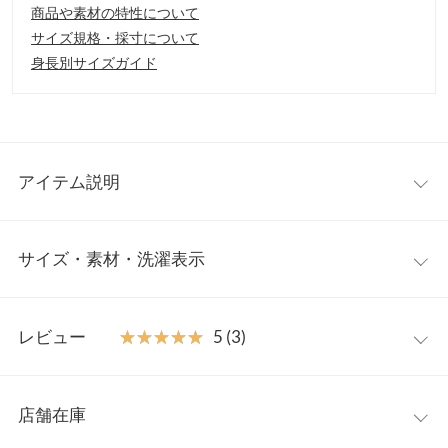
商品や素材の特性について
サイズ規格・採寸について
身長別サイズガイド
アイテム説明
たっぷりとあしらったフリルが目を惹く、1枚で華やかな印象を
サイズ・素材・洗濯表示
叶えるドッキングTシャツ。胸元の立体感あるデザインがシンプ
ルなボトムを合わせるだけでこなれたスタイルに。主役級の存在
感がありながら、コーデいらずでサッと着映えるのが嬉しいポイ
フリー
ント。肩のフリルは着こなし次第でオフショル風にもビスチェ風
レビュー
★★★★★
★★★★★
5 (3)
にもアレンジ自在◎。
着丈
58
【素材・サイズ感】
レビュー：3件
程よいゆとりのある身幅で、すっきりとしたシルエットに。肩幅
肩幅
39
店舗在庫
はやや広めで、肩まわりを自然にカバーし、華奢見せも叶えてく
★★★★★
★★★★★
5