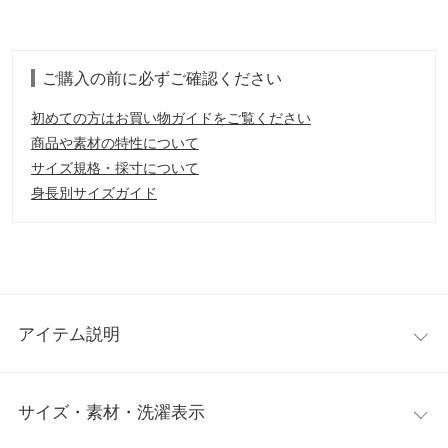
ご購入の前に必ずご確認ください
初めての方はお買い物ガイドをご覧ください
商品や素材の特性について
サイズ規格・採寸について
身長別サイズガイド
アイテム説明
レイヤード風のスタイルを1枚で楽しめる襟付きドッキングニッ
サイズ・素材・洗濯表示
トカーディガン。フロントボタンを留めればきちんと感のあるト
ップス風に、さらりと羽織ればこなれ感のあるカーディガンスタ