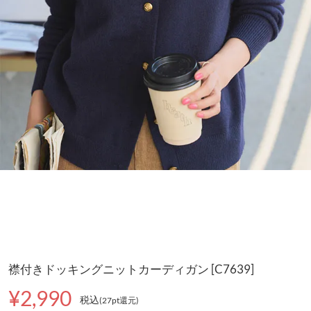
襟付きドッキングニットカーディガン [C7639]
¥2,990
税込
(27pt還元
)