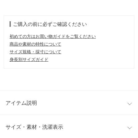
ご購入の前に必ずご確認ください
初めての方はお買い物ガイドをご覧ください
商品や素材の特性について
サイズ規格・採寸について
身長別サイズガイド
アイテム説明
驚くほどスタイルアップ見えが叶うシャーリングTシャツ。サイ
サイズ・素材・洗濯表示
ドを絞ったギャザーデザインがウエストをスリムな華奢感を出
し、ヘルシーな肌見せスタイルも楽しめます。ワイドパンツやハ