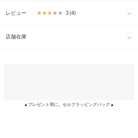
イウエストボトムと合わせるだけで脚長効果も期待できるサマー
フリー
トップスです◎
レビュー
★★★★★
★★★★★
3 (4)
【素材・サイズ感】
着丈
44
滑らかな質感のカットソー素材。伸縮性に優れたリラクシーなフ
レビュー：4件
ィット感で着心地よく、ボディラインを美しく引き立てるシルエ
肩幅
34
店舗在庫
ット。どんなテイストにも合わせやすいシンプルさながらコーデ
★★★★★
★★★★★
4
身幅
35
を着映えさせてくれるVネックTシャツです。
カラー：オフホワイト
サイズ：フリー
購入日：2025/08/15
※表示されている情報は、8/07 03:26 時点のものになります。
※キャンセル/変更不可
※在庫ありの表示でも売り切れ等の場合がございますので、詳し
袖幅
13
スケスケ
くはご利用店舗にお問い合わせください。
Ami.Copilot |
身長：
171cm
~
175cm
| 体重：
61kg
~
65kg
| 足のサイズ：
~
袖丈
12
兵庫県
三宮店
★★★★★
★★★★★
4
裾幅
32
店舗在庫
カラー：ブラウン
サイズ：フリー
購入日：2025/07/28
袖口幅
12
▲プレゼント用に。セルフラッピングバッグ▲
姫路店
細身です、細く見えますが、少し伸びる素材で、気持ち小さいで
店舗在庫
身長別サイズガイド
サイズ規格・採寸について
す。Sサイズくらいかな。
user_20231223144045009229 |
身長：
156cm
~
160cm
| 体重：
51kg
~
55kg
※当商品はフリーサイズです。管理都合上、商品ラベルにはSやM
| 足のサイズ：
~
など具体的なサイズが表示されていることがありますが、お届け