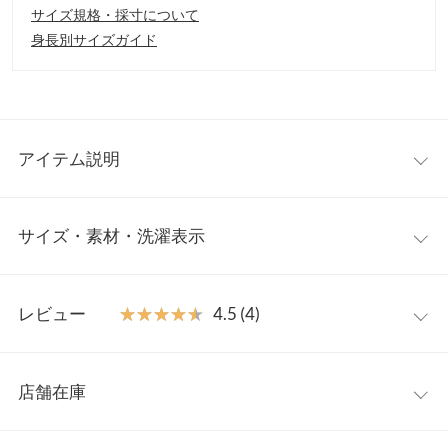
サイズ規格・採寸について
身長別サイズガイド
アイテム説明
いつものデニムスタイルを今年らしくアップデート。シアーデニ
サイズ・素材・洗濯表示
ムの軽やかな風合いが清涼感を与えてくれる大人のカジュアルデ
ニムシャツ。季節の変わり目や日差し、冷房対策の羽織りとして
も活躍してくれる一枚です◎
フリー
【素材・サイズ感】
レビュー
★★★★★
★★★★★
4.5 (4)
トレンドライクなシアーコットンデニム素材。柔らかく薄手のシ
着丈（前）
70
アー地が暑い季節にも涼しげな印象に。メンズライクなオーバー
レビュー：4件
サイズがおしゃれ見えし、レイヤードしたりコーデのアクセント
着丈（後）
77
店舗在庫
使いにアレンジしたり新鮮なデニムスタイルを楽しんでいただけ
★★★★★
★★★★★
5
肩幅
65
ます◎
カラー：ブラック
サイズ：フリー
購入日：2025/07/27