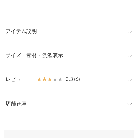
アイテム説明
大人のレディ感引き立てるドレープTシャツ。デコルテラインを
サイズ・素材・洗濯表示
華奢見せし、ニュアンスのある表情を演出してくれるキレイめデ
ザイン。半袖・無地のシンプルさでジャケットや羽織りのインナ
ー使いとしてオフィススタイルにも着回せるカットソーです。
【サイズ規格】
【素材・サイズ感】
レビュー
★★★★★
★★★★★
3.3 (6)
神戸レタスオリジナルの独自規格です。
柔らかでとろみのある生地感。ドレープが作る立体フォルムはボ
ディラインをカバーし、程よい肌見せ叶うアシンメトリーの絶妙
レビュー：6件
M
L
なネックラインが印象的。シーン別に使い分けしていただける多
店舗在庫
着丈
46
47
彩なカラー展開、M/Lのサイズ展開も魅力の一枚です。
★★★★★
★★★★★
5
※キャンセル/変更不可
カラー：サックス
サイズ：L
購入日：2025/08/16
※表示されている情報は、8/11 01:24 時点のものになります。
肩幅
36
37
※在庫ありの表示でも売り切れ等の場合がございますので、詳し
着回しが楽しみです
くはご利用店舗にお問い合わせください。
身幅
40.5
42