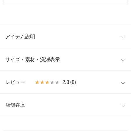
アイテム説明
レディライクに着れる大人のショートスリーブTシャツ。タック
サイズ・素材・洗濯表示
が生み出すドレープデザインが女性らしさを引き出し、エレガン
トな印象に。さりげない肌見せでデコルテラインを美しく魅せる
オフショルトップスです◎
フリー
【素材・サイズ感】
レビュー
★★★★★
★★★★★
2.8 (8)
つるっと滑らかな質感の綿混素材。ストレッチ性に優れ身体に馴
着丈
46.5
染むフィット感が心地良い着用感。ギャザードレープの立体フォ
レビュー：8件
ルムはボディラインをカバーし、シンプルなのに上品な雰囲気に
肩幅
36
店舗在庫
見せてくれる大人のカジュアルトップスです。
★★★★★
★★★★★
5
身幅
40.5
※キャンセル/変更不可
カラー：ホワイト×ブラック
サイズ：フリー
購入日：2025/07/16
※表示されている情報は、8/07 08:47 時点のものになります。
※在庫ありの表示でも売り切れ等の場合がございますので、詳し
ウエスト幅
36.5
カジュアルだけどオフショルで綺麗目にも着用できる