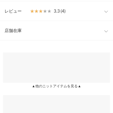
に楽しめ、ポケット付きの利便性もうれしいロングワンピースで
フリー
す。
レビュー
★★★★★
★★★★★
3.3 (4)
【素材・サイズ感】
着丈
110
もっちりとした弾力感にストレッチのきいたニット素材。ゆとり
レビュー：4件
をもたせたストレートシルエットなので身体のラインを拾うこと
肩幅
60
店舗在庫
なくリラックスした着心地を実現。ジレやファーベストを羽織る
★★★★★
★★★★★
5
身幅
60
だけでメリハリをプラスし、よりシーズンムードも高めてくれる
カラー：グレー×ホワイト
サイズ：フリー
購入日：2025/11/15
※表示されている情報は、8/08 05:07 時点のものになります。
ニットワンピです。
※在庫ありの表示でも売り切れ等の場合がございますので、詳し
裾幅
60
とてもおしゃれです。
※キャンセル/変更不可
くはご利用店舗にお問い合わせください。
まりまりこ |
身長：
151cm
~
155cm
| 体重：
46kg
~
50kg
| 足のサイズ：
~
袖丈
46
兵庫県
三宮店
★★★★★
★★★★★
5
袖幅
22
店舗在庫
カラー：ブルー×アイボリー
サイズ：フリー
購入日：2025/11/03
袖口幅
11
▲他のニットアイテムを見る▲
姫路店
ゆったり着れて可愛かった^_^ 洗濯してないので、毛玉はどーな
店舗在庫
身長別サイズガイド
サイズ規格・採寸について
るかわかりませんが暖かくて寒くなってきたから活躍してくれそ
うです
※当商品はフリーサイズです。管理都合上、商品ラベルにはSやM
ちぃぃ |
身長：
151cm
~
155cm
| 体重：
51kg
~
55kg
| 足のサイズ：
~