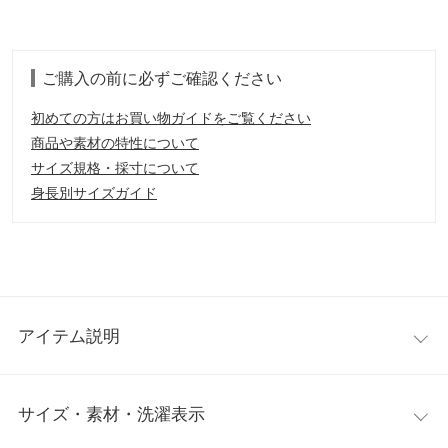
ご購入の前に必ずご確認ください
初めての方はお買い物ガイドをご覧ください
商品や素材の特性について
サイズ規格・採寸について
身長別サイズガイド
アイテム説明
存在感たっぷりなロゴニットワンピース。インパクトのあるカレ
サイズ・素材・洗濯表示
ッジロゴが印象的で一枚でも可愛い大人カジュアルスタイルが完
成。ショートブーツからロングブーツまで足元のオシャレも自在