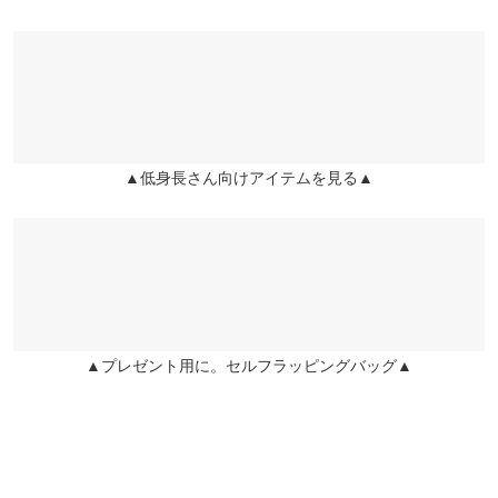
※表示されている情報は、8/08 05:21 時点のものになります。
身幅
36
ィット。甘さの中にさりげない抜け感を添えた、華奢見えが叶う
※在庫ありの表示でも売り切れ等の場合がございますので、詳し
チュールが上品で大人世代も着やすいです。シンプルなキャミに
フェミニントップスです。
くはご利用店舗にお問い合わせください。
裾幅
36.5
は飽きてしまった人におすすめです。
※この商品は、商品管理上の観点から返品や交換をお受けできま
せん。
y_y |
身長：
156cm
~
160cm
| 体重：
46kg
~
50kg
| 足のサイズ：
23.0cm
~
身長別サイズガイド
サイズ規格・採寸について
兵庫県
三宮店
23.5cm
※キャンセル/変更不可
店舗在庫
★★★★★
★★★★★
5
▲低身長さん向けアイテムを見る▲
姫路店
店舗在庫
カラー：ブラック
サイズ：プチ
購入日：2025/07/16
しっかりとした生地でパット入りがありがたい。チュール付きだ
から1枚でも可愛い
naac |
身長：
161cm
~
165cm
| 体重：
~
| 足のサイズ：
23.0cm
~
23.5cm
★★★★★
★★★★★
5
▲プレゼント用に。セルフラッピングバッグ▲
カラー：アイボリー
サイズ：プチ
購入日：2025/06/18
ホールド力があり、胸元も空き過ぎていないので安心して着られ
ます。チュールがお洒落で可愛いです！
252517 |
身長：
151cm
~
155cm
| 体重：
46kg
~
50kg
| 足のサイズ：
23.0cm