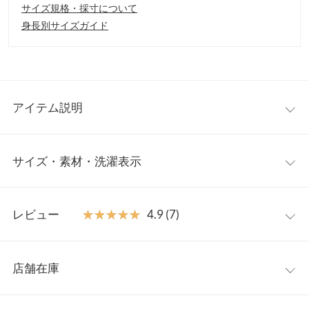
サイズ規格・採寸について
身長別サイズガイド
アイテム説明
繊細なチュールを重ねた、上品で甘さのあるカップ付きキャミソ
サイズ・素材・洗濯表示
ール。透け感のあるレイヤードデザインが、ヘルシーな肌見せを
叶えてくれます。カップ付きなので1枚でも着やすく、シャツや
カーディガンのインナーとしても重宝。Tシャツやシャツとのレ
【サイズ規格】
イヤードはもちろん、夏は1枚でさらっと着てもサマになる、着
レビュー
★★★★★
★★★★★
4.9 (7)
神戸レタスオリジナルの独自規格です。
回し力の高い一枚です。
【素材・サイズ感】
レビュー：7件
プチ
程よく身体にフィットするシルエットで、カップ付きでもすっき
店舗在庫
着丈（肩紐除く）
33
りと着こなせるデザイン。カップは取り外し可能で、お好みに合
★★★★★
★★★★★
5
わせたアレンジが可能です。肩紐はゴム仕様で動きにも柔軟にフ
カラー：アイボリー
サイズ：プチ
購入日：2025/06/18