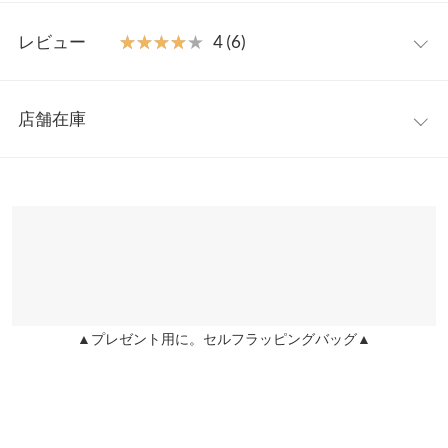
フィット感のある履き心地で、楽でかわいいデイリーボトムです
フリー
◎
レビュー
★★★★★
★★★★★
4 (6)
【素材・サイズ感】
ウエスト幅
34〜48
伸縮性に優れたカットジョーゼット素材で、脚のラインに程よく
レビュー：6件
フィットしながらもストレスフリーなはき心地。ウエストは総ゴ
ヒップ幅
44
店舗在庫
ム仕様でお腹まわりもらくちん。前ファスナー付きで着脱もスム
★★★★★
★★★★★
5
前股上
30
ーズです。裾に向かって緩やかに広がるフレアシルエットが、脚
カラー：ブラック
サイズ：フリー
購入日：2025/06/06
※表示されている情報は、8/09 12:09 時点のものになります。
をすらっと長く見せてくれる美脚効果も◎アンクル丈のすっきり
※在庫ありの表示でも売り切れ等の場合がございますので、詳し
股下
68
腰回りもピッタリで丈もちょうど良くて可愛いです！
としたレングスが、軽やかな抜け感を演出してくれます。
くはご利用店舗にお問い合わせください。
※キャンセル/変更不可
moe5 |
身長：
156cm
~
160cm
| 体重：
51kg
~
55kg
| 足のサイズ：
24.0cm
~
ワタリ幅
28
24.5cm
兵庫県
三宮店
裾幅
29
店舗在庫
★★★★★
★★★★★
5
身長別サイズガイド
サイズ規格・採寸について
カラー：ブラック
サイズ：フリー
購入日：2025/06/09
▲プレゼント用に。セルフラッピングバッグ▲
姫路店
店舗在庫
冷房のオフィスで このパンツは 大活躍です🧡 履き心地良く し
※当商品はフリーサイズです。管理都合上、商品ラベルにはSやM
わにならず わたしの身長でサンダル履いて 長さもバッチリ👍 オ
など具体的なサイズが表示されていることがありますが、お届け
ススメします
の商品に誤りはございませんので、予めご了承ください。