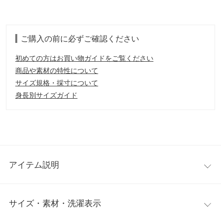
ご購入の前に必ずご確認ください
初めての方はお買い物ガイドをご覧ください
商品や素材の特性について
サイズ規格・採寸について
身長別サイズガイド
アイテム説明
動くたびに揺れる裾フリルがポイント。楽ちんなのにきれい見え
サイズ・素材・洗濯表示
が叶うストレッチフレアパンツ。裾にはさりげないフリルを施
し、パンツスタイルにかわいらしさをプラス。レギンスのような