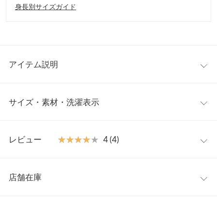
身長別サイズガイド
アイテム説明
可愛らしさと華やかさを兼ね備えた肩パールつきデザインブラウ
サイズ・素材・洗濯表示
ス。肩部分にあしらわれたパールディテールがアクセントとな
り、アクセサリーいらずで顔まわりを華やかに彩ります。程よい
ボリューム感のパフスリーブが、甘さを引き立てながらも上品な
フリー
印象をキープ。デイリーからオフィス、特別なシーンまで幅広く
レビュー
★★★★★
★★★★★
4 (4)
使える、大人可愛いブラウスです。
着丈
60
【素材・サイズ感】
レビュー：4件
程よく身体にフィットしながらも、ふんわりとしたシルエットが
肩幅
34
店舗在庫
魅力の一枚。パフスリーブが二の腕をさりげなくカバーしつつ、
★★★★★
★★★★★
4
身幅
49
華奢見え効果も◎。着丈が長すぎないため、インでもアウトでも
カラー：チェック
サイズ：フリー
購入日：2025/06/17
※表示されている情報は、8/09 06:16 時点のものになります。
バランス良く決まります。襟付きデザインがきちんと感を演出
※在庫ありの表示でも売り切れ等の場合がございますので、詳し
袖幅
23