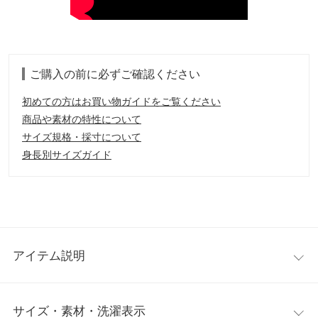
ご購入の前に必ずご確認ください
初めての方はお買い物ガイドをご覧ください
商品や素材の特性について
サイズ規格・採寸について
身長別サイズガイド
アイテム説明
360度どこから見ても可愛い、バックリボンノースリーブロング
サイズ・素材・洗濯表示
ワンピース。背中の大胆な肌見せとリボンのディテールが、後ろ