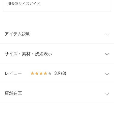
身長別サイズガイド
アイテム説明
ヘルシーな抜け感が魅力の、カップ付き深Uネックタンクトッ
サイズ・素材・洗濯表示
プ。ほどよい深さのUネックラインと、背中を美しく魅せるバッ
クバレエデザインで、後ろ姿までさりげなく印象的に。内側には
カップがしっかり付いているので、下着いらずで1枚でも安心感
M
のある着心地。Tシャツやシャツのインナーとしてはもちろん、
レビュー
★★★★★
★★★★★
3.9 (8)
バックシャンなデザインを活かして、背中の開いたトップスとの
着丈
38
レイヤードスタイルにもおすすめです。【素材・サイズ感】ほど
レビュー：8件
よく身体にフィットするシルエットで、華奢見えが叶う一枚。ス
肩幅
21
店舗在庫
トレッチ性のあるやわらかな素材が自然に身体になじみ、リラッ
★★★★★
★★★★★
5
身幅
30
クスして過ごしたい日にもぴったりです。お出かけはもちろん、
カラー：ブラック
サイズ：M
購入日：2025/08/21
※表示されている情報は、8/08 15:37 時点のものになります。
おうち時間にも活躍する、毎日にちょうどいい万能タンクトップ
※在庫ありの表示でも売り切れ等の場合がございますので、詳し
裾幅
30