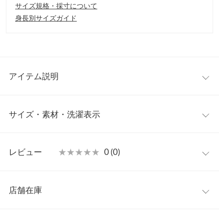
サイズ規格・採寸について
身長別サイズガイド
アイテム説明
1枚でさらっと着られる、カップ付きスクエアネックリブタンク
サイズ・素材・洗濯表示
トップ。鎖骨を美しく見せてくれるスクエアネックが、大人の女
性らしい上品さとやわらかい印象を演出します。カップ付きなの
で、下着を気にせず1枚で着られて、インナーとしてもトップス
M
としても活躍。安心感のある着心地で、ジムやヨガなどの軽い運
レビュー
★★★★★
★★★★★
0 (0)
動シーンにもぴったりなアイテムです。【素材・サイズ感】柔ら
着丈
48
かな細リブ素材が身体にやさしくフィットし、自然と女性らしい
レビュー：0件
華奢見えを叶えてくれる一枚。バストまわりにはカップ付きでし
肩幅
25
店舗在庫
っかりと安定感がありながら、締めつけ感がなく、リラックスし
more
レビューを書く
身幅
33
て着られるのも嬉しいポイントです。着心地の良さと着回し力を