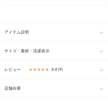
アイテム説明
お洋服感覚で気軽に羽織れるラッシュガード。ディテールにこだ
サイズ・素材・洗濯表示
わり、デイリーユースにもぴったりな着映えるデザインが魅力。
紫外線対策もおしゃれもこれ1つで完結ラッシュガードの5点セッ
トアイテムです。海・プール・川などの水遊びはもちろん、キャ
【サイズ規格】
ンプや公園、アウトドアでも大活躍。セット使いで統一感のある
レビュー
★★★★★
★★★★★
4.4 (9)
神戸レタスオリジナルの独自規格です。
スタイルを楽しんだり、単品使いでも普段のコーデにも取り入れ
やすく、旅行やリゾートにもぴったりな万能アイテムです。
レビュー：9件
プチM
M
トールM
【素材・サイズ感】
店舗在庫
【A】着丈
42.5
42.5
42.5
機能性と快適さを兼ね備え、長時間の外出でも紫外線・日焼け対
★★★★★
★★★★★
5
策はバッチリ◎指穴付きラッシュガードで手元までしっかりガー
カラー：ベージュ
サイズ：プチM
購入日：2025/07/07
※表示されている情報は、8/08 17:13 時点のものになります。
【A】身幅
38.5
38.5
38.5
ドし、水着はパッド付きで安心感も抜群。アクティブに動きたい
※在庫ありの表示でも売り切れ等の場合がございますので、詳し