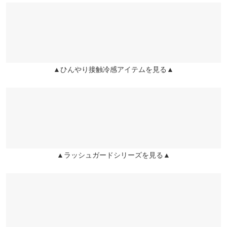
子供達とプールへ行くために購入！日焼けからも守ってくれる
日も、おしゃれに紫外線対策したい日も、頼れるスイムウエアセ
くはご利用店舗にお問い合わせください。
【A】裾幅
32
32
32
し、おしゃれで、最高です！ 151センチで、ピッタリでした✨
ットです。
※この商品は、商品管理上の観点から返品や交換をお受けできま
ricco |
身長：
151cm
~
155cm
| 体重：
41kg
~
45kg
| 足のサイズ：
21.0cm
~
【A】アンダ
31
31
31
兵庫県
三宮店
21.5cm
せん。
店舗在庫
ー
※キャンセル/変更不可
★★★★★
★★★★★
5
【A】ウエス
30
30
30
▲ひんやり接触冷感アイテムを見る▲
姫路店
店舗在庫
カラー：ドットブラック
サイズ：プチM
購入日：2025/08/25
ト幅
この5点セットがあれば安心してプールや海に行けるという素晴
【A】ヒップ
36.5
36.5
36.5
らしい商品！154〜155cmですが、プチでちょうどよかったで
幅
す。 ハーフパンツのポケットはチャックが付いているのも便利で
す。 また、到着日のお願いを聞いてくださったおかげで無事プー
【A】前股上
29.5
29.5
29.5
ルに行くことができました！着心地もよく、ご対応も嫌味の一つ
▲ラッシュガードシリーズを見る▲
【B】着丈
54
60
66
もなくこころよく引き受けてくださり、感謝です！！改めて良い
お店だなと思いました。
【B】肩幅
46
46
46
ちゃんはま |
身長：
151cm
~
155cm
| 体重：
~
| 足のサイズ：
~
【B】身幅
53
53
53
★★★★★
★★★★★
5