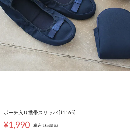
ポーチ入り携帯スリッパ [J1165]
¥1,990
税込
(18pt還元
)