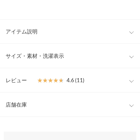
アイテム説明
コンパクトに持ち運びができる携帯スリッパ。ベーシックなデザ
サイズ・素材・洗濯表示
インなので、入・卒業式などの学校行事の他、フォーマルなシー
ンにも幅広く活躍してくれる便利なアイテムです。
【素材・サイズ感】
ワンサイズ
柔らかなフィット感のバレエシューズデザイン。飛行機や新幹線
レビュー
★★★★★
★★★★★
4.6 (11)
での長時間移動にもおすすめ。手のひらサイズのポーチ付きで軽
縦幅
13
量なのもうれしいポイント。23-24.5cm対応のサイズ感です◎
レビュー：11件
※この商品は、商品管理上の観点から返品や交換をお受けできま
横幅
10
店舗在庫
せん。
★★★★★
★★★★★
5
身長別サイズガイド
サイズ規格・採寸について
※キャンセル/変更不可
カラー：ブラック
購入日：2025/12/20
※表示されている情報は、8/08 10:29 時点のものになります。
※在庫ありの表示でも売り切れ等の場合がございますので、詳し
23~24.5cm対応
子供の入園を機に購入しました。
くはご利用店舗にお問い合わせください。